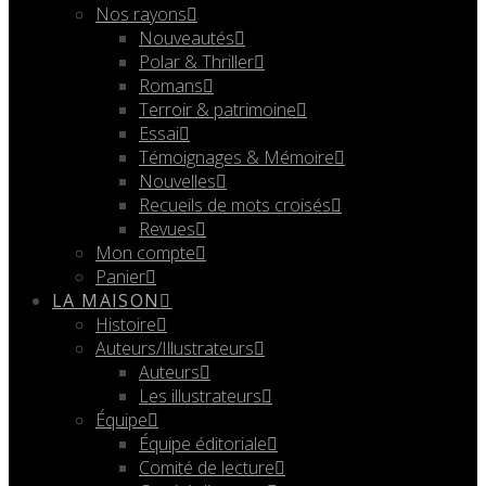
Nos rayons
Nouveautés
Polar & Thriller
Romans
Terroir & patrimoine
Essai
Témoignages & Mémoire
Nouvelles
Recueils de mots croisés
Revues
Mon compte
Panier
LA MAISON
Histoire
Auteurs/Illustrateurs
Auteurs
Les illustrateurs
Équipe
Équipe éditoriale
Comité de lecture