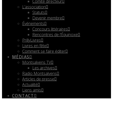
Comité directeur
L’association
Statuts
Devenir membre
Événements
Concours littéraires
Rencontres de l’Équinoxe
PrillyLivres
Livres en fête
Comment se faire éditer
MÉDIAS
Montsalvens TV
Les archives
Radio Montsalvens
Articles de presse
Actualité
Liens amis
CONTACT