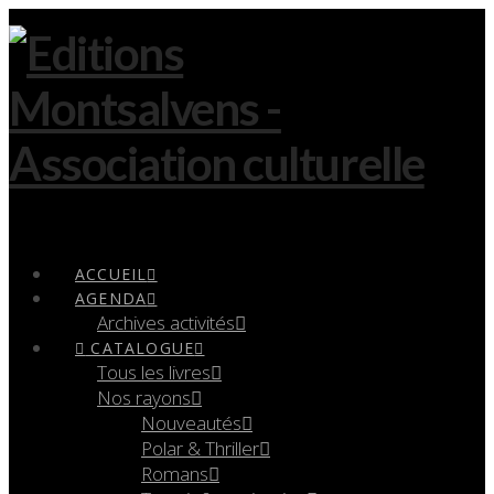
Navigation
ACCUEIL
AGENDA
Archives activités
CATALOGUE
Tous les livres
Nos rayons
Nouveautés
Polar & Thriller
Romans