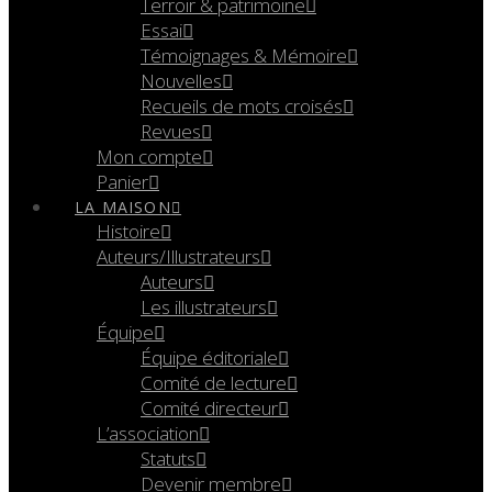
Terroir & patrimoine
Essai
Témoignages & Mémoire
Nouvelles
Recueils de mots croisés
Revues
Mon compte
Panier
LA MAISON
Histoire
Auteurs/Illustrateurs
Auteurs
Les illustrateurs
Équipe
Équipe éditoriale
Comité de lecture
Comité directeur
L’association
Statuts
Devenir membre