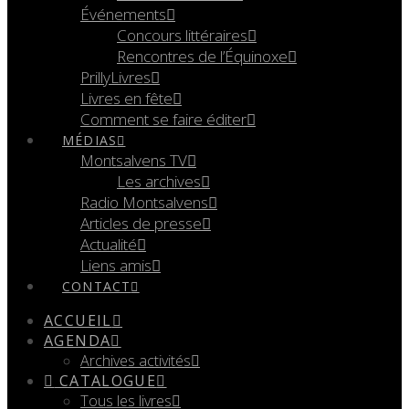
Événements
Concours littéraires
Rencontres de l’Équinoxe
PrillyLivres
Livres en fête
Comment se faire éditer
MÉDIAS
Montsalvens TV
Les archives
Radio Montsalvens
Articles de presse
Actualité
Liens amis
CONTACT
ACCUEIL
AGENDA
Archives activités
CATALOGUE
Tous les livres