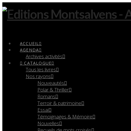
Navigation
ACCUEIL
AGENDA
Archives activités
CATALOGUE
Tous les livres
Nos rayons
Nouveautés
Polar & Thriller
Romans
Terroir & patrimoine
Essai
Témoignages & Mémoire
Nouvelles
Recueils de mots croisés