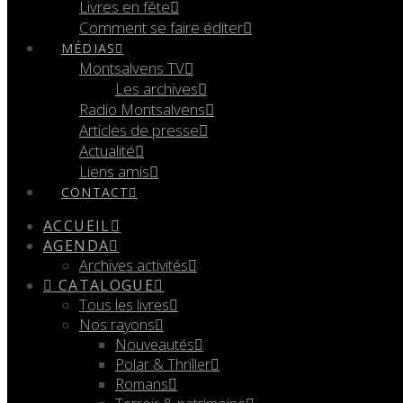
Livres en fête
Comment se faire éditer
MÉDIAS
Montsalvens TV
Les archives
Radio Montsalvens
Articles de presse
Actualité
Liens amis
CONTACT
ACCUEIL
AGENDA
Archives activités
CATALOGUE
Tous les livres
Nos rayons
Nouveautés
Polar & Thriller
Romans