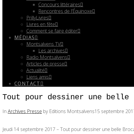
Concours littéraires
Rencontres de l’Équinoxe
PrillyLivres
Livres en fête
Comment se faire éditer
MÉDIAS
Montsalvens TV
Les archives
Radio Montsalvens
Articles de presse
Actualité
Liens amis
CONTACT
Tout pour dessiner une belle 
In
Archives Presse
by Editions Montsalvens
15 septembre 201
Jeudi 14 septembre 2017 – Tout pour dessiner une belle Broc