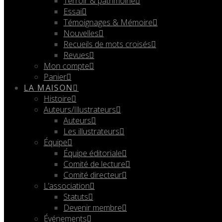
Terroir & patrimoine
Essai
Témoignages & Mémoire
Nouvelles
Recueils de mots croisés
Revues
Mon compte
Panier
LA MAISON
Histoire
Auteurs/Illustrateurs
Auteurs
Les illustrateurs
Équipe
Équipe éditoriale
Comité de lecture
Comité directeur
L’association
Statuts
Devenir membre
Événements