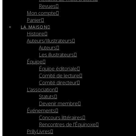
Revues
Mon compte
Panier
LA MAISON
Histoire
Auteurs/Illustrateurs
Auteurs
Les illustrateurs
Équipe
Équipe éditoriale
Comité de lecture
Comité directeur
L’association
Statuts
Devenir membre
Événements
Concours littéraires
Rencontres de l’Équinoxe
PrillyLivres