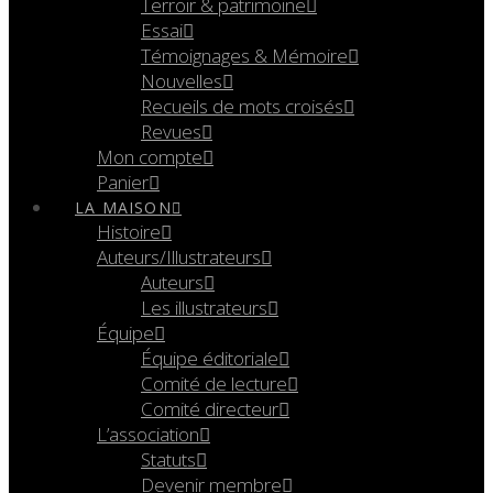
Terroir & patrimoine
Essai
Témoignages & Mémoire
Nouvelles
Recueils de mots croisés
Revues
Mon compte
Panier
LA MAISON
Histoire
Auteurs/Illustrateurs
Auteurs
Les illustrateurs
Équipe
Équipe éditoriale
Comité de lecture
Comité directeur
L’association
Statuts
Devenir membre