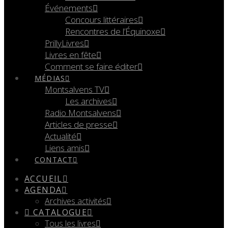
Événements
Concours littéraires
Rencontres de l’Équinoxe
PrillyLivres
Livres en fête
Comment se faire éditer
MÉDIAS
Montsalvens TV
Les archives
Radio Montsalvens
Articles de presse
Actualité
Liens amis
CONTACT
ACCUEIL
AGENDA
Archives activités
CATALOGUE
Tous les livres