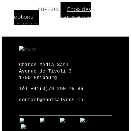
Choix des
A partir de:
CHF
22.00
options
Ce produit a plusieurs variations.
Les options peuvent être choisies sur la page
du produit
Chiron Media Sàrl
Avenue de Tivoli 3
1700 Fribourg
Tél +41(0)79 290 75 86
contact@montsalvens.ch