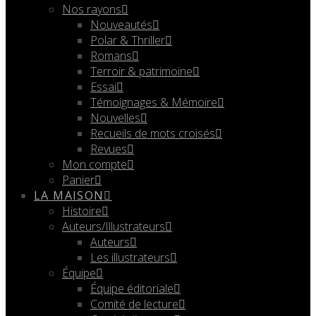
Nos rayons
Nouveautés
Polar & Thriller
Romans
Terroir & patrimoine
Essai
Témoignages & Mémoire
Nouvelles
Recueils de mots croisés
Revues
Mon compte
Panier
LA MAISON
Histoire
Auteurs/Illustrateurs
Auteurs
Les illustrateurs
Équipe
Équipe éditoriale
Comité de lecture