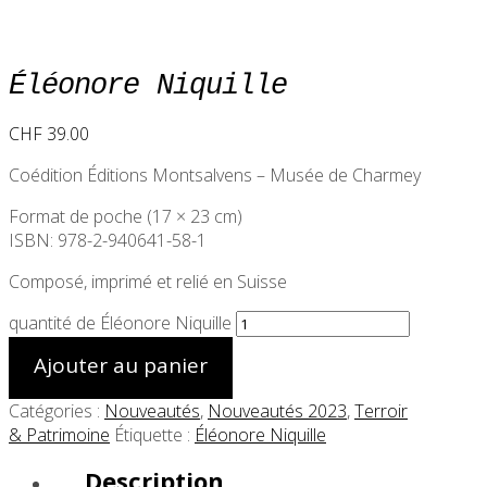
Éléonore Niquille
CHF
39.00
Coédition Éditions Montsalvens – Musée de Charmey
Format de poche (17 × 23 cm)
ISBN: 978-2-940641-58-1
Composé, imprimé et relié en Suisse
quantité de Éléonore Niquille
Ajouter au panier
Catégories :
Nouveautés
,
Nouveautés 2023
,
Terroir
& Patrimoine
Étiquette :
Éléonore Niquille
Description