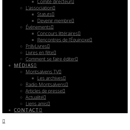
Comité directeur
L’association
Statuts
Devenir membre
Événements
Concours littéraires
Rencontres de l’Équinoxe
PrillyLivres
Livres en fête
Comment se faire éditer
MÉDIAS
Montsalvens TV
Les archives
Radio Montsalvens
Articles de presse
Actualité
Liens amis
CONTACT