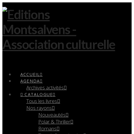
Navigation
ACCUEIL
AGENDA
Archives activités
CATALOGUE
Tous les livres
Nos rayons
Nouveautés
Polar & Thriller
Romans