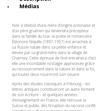
Médias
Née à Vitebsk d’une mère d’origine polonaise et
d’un père gruérien qui deviendra précepteur
dans la famille du tsar, la poète et romancière
Éléonore Niquille (1897-1957) est arrachée à
sa Russie natale dans sa petite enfance et
élevée par sa grand-mère dans le village de
Charmey. Cette épreuve de l’exil entraînera chez
elle une insondable nostalgie apprivoisée grâce
au ressourcement dans la nature et dans la foi,
qui toutes deux nourriront son oeuvre.
Après des études classiques à Fribourg – les
lettres antiques constitueront un autre ferment
de son écriture – et quelques années
d’enseignement en France, elle retrouve la
Suisse et publie, dès l’irruption du second conflit
mondial, plus d’une quinzaine de romans,