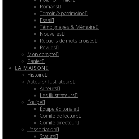
Romans
Terroir & patrimoine
Essai
Témoignages & Mémoire
Nouvelles
Recueils de mots croisés
Revues
Mon compte
Panier
LA MAISON
Histoire
Auteurs/Illustrateurs
Auteurs
Les illustrateurs
Équipe
Équipe éditoriale
Comité de lecture
Comité directeur
L’association
Statuts