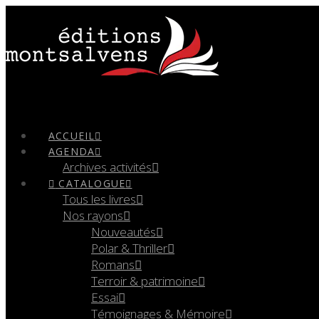
Navigation
ACCUEIL
AGENDA
Archives activités
CATALOGUE
Tous les livres
Nos rayons
Nouveautés
Polar & Thriller
Romans
Terroir & patrimoine
Essai
Témoignages & Mémoire