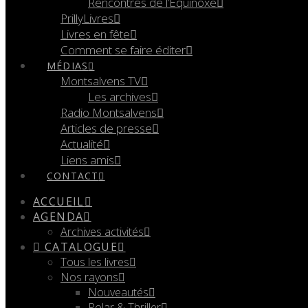
Rencontres de l’Équinoxe
PrillyLivres
Livres en fête
Comment se faire éditer
MÉDIAS
Montsalvens TV
Les archives
Radio Montsalvens
Articles de presse
Actualité
Liens amis
CONTACT
ACCUEIL
AGENDA
Archives activités
CATALOGUE
Tous les livres
Nos rayons
Nouveautés
Polar & Thriller