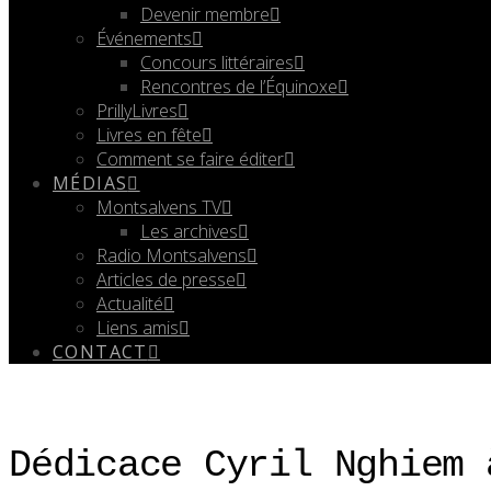
Devenir membre
Événements
Concours littéraires
Rencontres de l’Équinoxe
PrillyLivres
Livres en fête
Comment se faire éditer
MÉDIAS
Montsalvens TV
Les archives
Radio Montsalvens
Articles de presse
Actualité
Liens amis
CONTACT
Dédicace Cyril Nghiem 