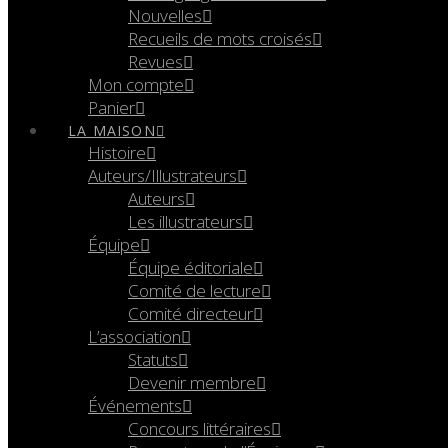
Nouvelles
Recueils de mots croisés
Revues
Mon compte
Panier
LA MAISON
Histoire
Auteurs/Illustrateurs
Auteurs
Les illustrateurs
Équipe
Équipe éditoriale
Comité de lecture
Comité directeur
L’association
Statuts
Devenir membre
Événements
Concours littéraires