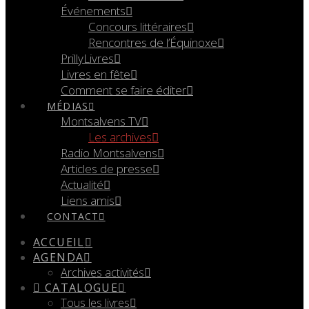
Événements
Concours littéraires
Rencontres de l’Équinoxe
PrillyLivres
Livres en fête
Comment se faire éditer
MÉDIAS
Montsalvens TV
Les archives
Radio Montsalvens
Articles de presse
Actualité
Liens amis
CONTACT
ACCUEIL
AGENDA
Archives activités
CATALOGUE
Tous les livres