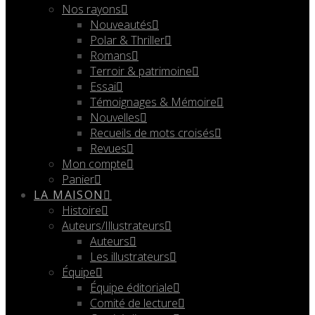
Nos rayons
Nouveautés
Polar & Thriller
Romans
Terroir & patrimoine
Essai
Témoignages & Mémoire
Nouvelles
Recueils de mots croisés
Revues
Mon compte
Panier
LA MAISON
Histoire
Auteurs/Illustrateurs
Auteurs
Les illustrateurs
Équipe
Équipe éditoriale
Comité de lecture