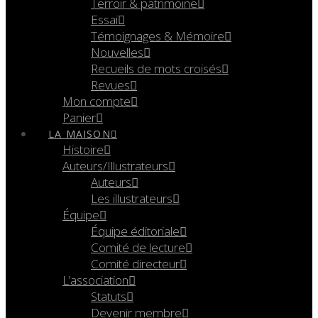
Terroir & patrimoine
Essai
Témoignages & Mémoire
Nouvelles
Recueils de mots croisés
Revues
Mon compte
Panier
LA MAISON
Histoire
Auteurs/Illustrateurs
Auteurs
Les illustrateurs
Équipe
Équipe éditoriale
Comité de lecture
Comité directeur
L’association
Statuts
Devenir membre