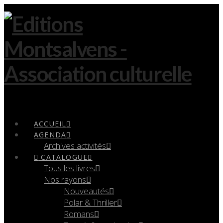
Navigation
ACCUEIL
AGENDA
Archives activités
CATALOGUE
Tous les livres
Nos rayons
Nouveautés
Polar & Thriller
Romans