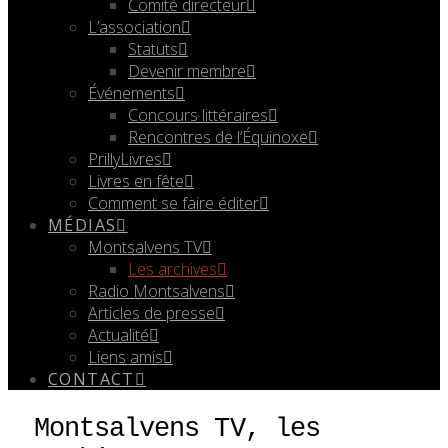
Comité directeur
L’association
Statuts
Devenir membre
Événements
Concours littéraires
Rencontres de l’Équinoxe
PrillyLivres
Livres en fête
Comment se faire éditer
MÉDIAS
Montsalvens TV
Les archives
Radio Montsalvens
Articles de presse
Actualité
Liens amis
CONTACT
Montsalvens TV, les