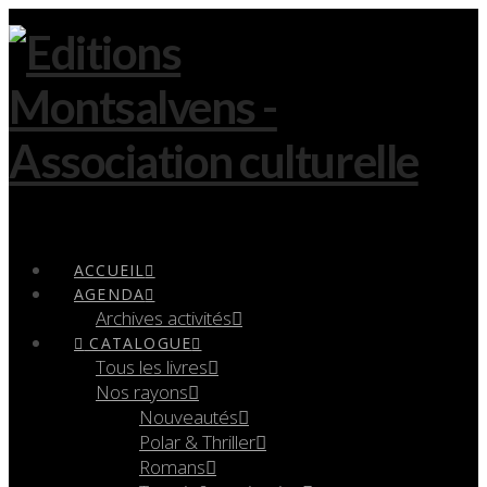
Navigation
ACCUEIL
AGENDA
Archives activités
CATALOGUE
Tous les livres
Nos rayons
Nouveautés
Polar & Thriller
Romans