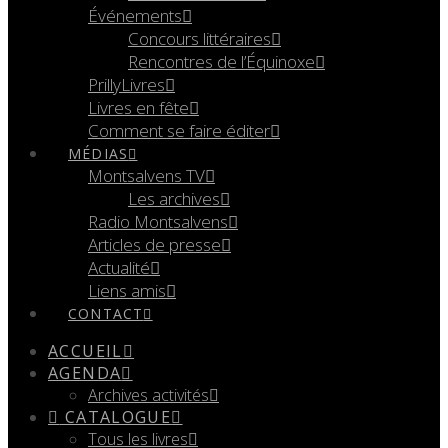
Événements
Concours littéraires
Rencontres de l’Équinoxe
PrillyLivres
Livres en fête
Comment se faire éditer
MÉDIAS
Montsalvens TV
Les archives
Radio Montsalvens
Articles de presse
Actualité
Liens amis
CONTACT
ACCUEIL
AGENDA
Archives activités
CATALOGUE
Tous les livres