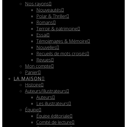
Nos rayons
Nouveautés
Polar & Thriller
Romans
Terroir & patrimoine
Essai
Témoignages & Mémoire
Nouvelles
Recueils de mots croisés
Revues
Mon compte
Panier
LA MAISON
Histoire
Auteurs/Illustrateurs
Auteurs
Les illustrateurs
Équipe
Équipe éditoriale
Comité de lecture