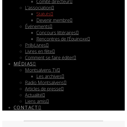
Comité directeur
L’association
Statuts
Devenir membre
Événements
Concours littéraires
Rencontres de l’Équinoxe
PrillyLivres
Livres en fête
Comment se faire éditer
MÉDIAS
Montsalvens TV
Les archives
Radio Montsalvens
Articles de presse
Actualité
Liens amis
CONTACT