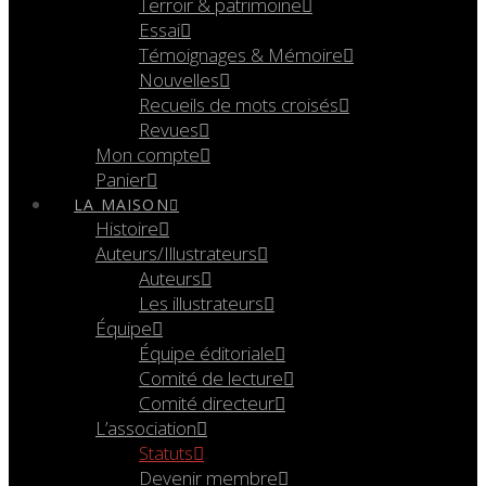
Terroir & patrimoine
Essai
Témoignages & Mémoire
Nouvelles
Recueils de mots croisés
Revues
Mon compte
Panier
LA MAISON
Histoire
Auteurs/Illustrateurs
Auteurs
Les illustrateurs
Équipe
Équipe éditoriale
Comité de lecture
Comité directeur
L’association
Statuts
Devenir membre