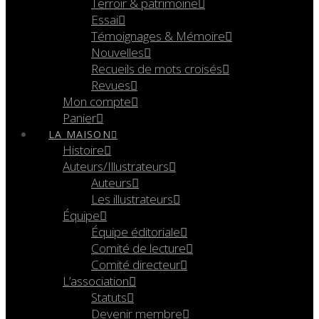
Terroir & patrimoine
Essai
Témoignages & Mémoire
Nouvelles
Recueils de mots croisés
Revues
Mon compte
Panier
LA MAISON
Histoire
Auteurs/Illustrateurs
Auteurs
Les illustrateurs
Équipe
Équipe éditoriale
Comité de lecture
Comité directeur
L’association
Statuts
Devenir membre