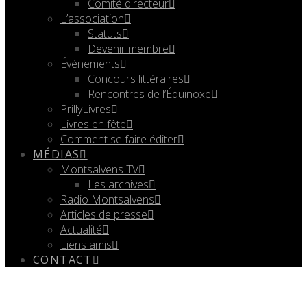
Comité directeur
L’association
Statuts
Devenir membre
Événements
Concours littéraires
Rencontres de l’Équinoxe
PrillyLivres
Livres en fête
Comment se faire éditer
MÉDIAS
Montsalvens TV
Les archives
Radio Montsalvens
Articles de presse
Actualité
Liens amis
CONTACT