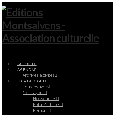
Navigation
ACCUEIL
AGENDA
Archives activités
CATALOGUE
Tous les livres
Nos rayons
Nouveautés
Polar & Thriller
Romans