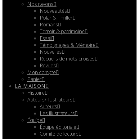
Nos rayons
Nouveautés
Polar & Thriller
Romans
Terroir & patrimoine
Essai
Témoignages & Mémoire
Nouvelles
Recueils de mots croisés
Revues
Mon compte
Panier
LA MAISON
Histoire
Auteurs/Illustrateurs
Auteurs
Les illustrateurs
Équipe
Équipe éditoriale
Comité de lecture