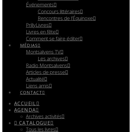
Événements
Concours littéraires
Rencontres de l’Équinoxe
PrillyLivres
Livres en fête
Comment se faire éditer
MÉDIAS
Montsalvens TV
Les archives
Radio Montsalvens
Articles de presse
Actualité
Liens amis
CONTACT
ACCUEIL
AGENDA
Archives activités
CATALOGUE
Tous les livres