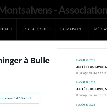
ENDA
CATALOGUE
LA MAISON
MÉDIA
inger à Bulle
AOÛT 28 2026
33E FÊTE DU LIVRE,
Village du Livre de St
AOÛT 29 2026
33E FÊTE DU LIVRE,
Village du Livre de St
ortation iCal / Outlook
AOÛT 30 2026