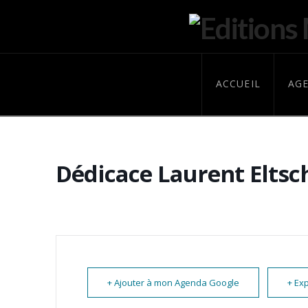
ACCUEIL
AG
Dédicace Laurent Eltsch
+ Ajouter à mon Agenda Google
+ Exp