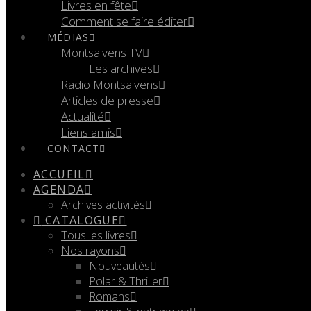
Livres en fête
Comment se faire éditer
MÉDIAS
Montsalvens TV
Les archives
Radio Montsalvens
Articles de presse
Actualité
Liens amis
CONTACT
ACCUEIL
AGENDA
Archives activités
CATALOGUE
Tous les livres
Nos rayons
Nouveautés
Polar & Thriller
Romans