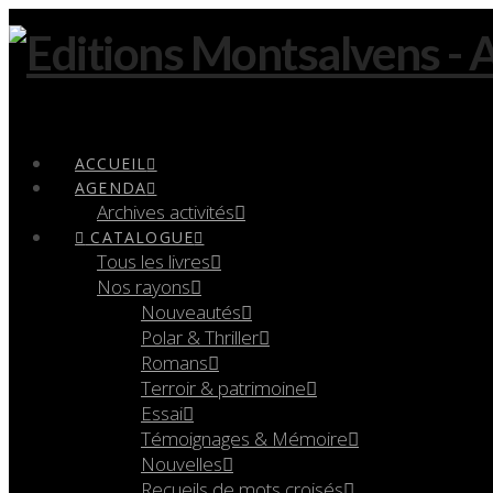
Navigation
ACCUEIL
AGENDA
Archives activités
CATALOGUE
Tous les livres
Nos rayons
Nouveautés
Polar & Thriller
Romans
Terroir & patrimoine
Essai
Témoignages & Mémoire
Nouvelles
Recueils de mots croisés