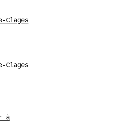
e-Clages
e-Clages
r à