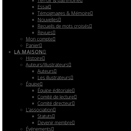
Terroir & patrimoine
Essai
Témoignages & Mémoire
Nouvelles
Recueils de mots croisés
Revues
Mon compte
Panier
LA MAISON
Histoire
Auteurs/Illustrateurs
Auteurs
Les illustrateurs
Équipe
Équipe éditoriale
Comité de lecture
Comité directeur
L’association
Statuts
Devenir membre
Événements