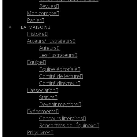
Revues
Mon compte
Panier
LA MAISON
Histoire
Auteurs/Illustrateurs
Auteurs
Les illustrateurs
Équipe
Équipe éditoriale
Comité de lecture
Comité directeur
L’association
Statuts
Devenir membre
Événements
Concours littéraires
Rencontres de l’Équinoxe
PrillyLivres