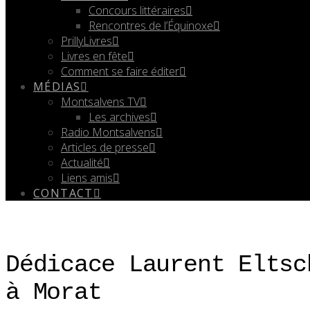
Concours littéraires
Rencontres de l’Équinoxe
PrillyLivres
Livres en fête
Comment se faire éditer
MÉDIAS
Montsalvens TV
Les archives
Radio Montsalvens
Articles de presse
Actualité
Liens amis
CONTACT
Dédicace Laurent Eltsc
à Morat