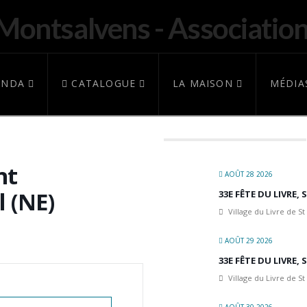
ENDA
CATALOGUE
LA MAISON
MÉDIA
nt
AOÛT 28 2026
 (NE)
33E FÊTE DU LIVRE,
Village du Livre de St
AOÛT 29 2026
33E FÊTE DU LIVRE,
Village du Livre de St