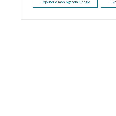
+ Ajouter à mon Agenda Google
+ Exp