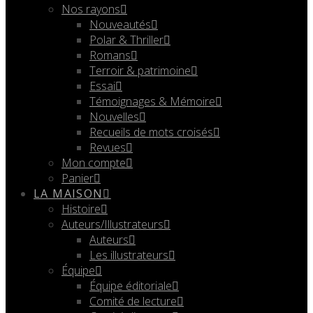
Nos rayons
Nouveautés
Polar & Thriller
Romans
Terroir & patrimoine
Essai
Témoignages & Mémoire
Nouvelles
Recueils de mots croisés
Revues
Mon compte
Panier
LA MAISON
Histoire
Auteurs/Illustrateurs
Auteurs
Les illustrateurs
Équipe
Équipe éditoriale
Comité de lecture