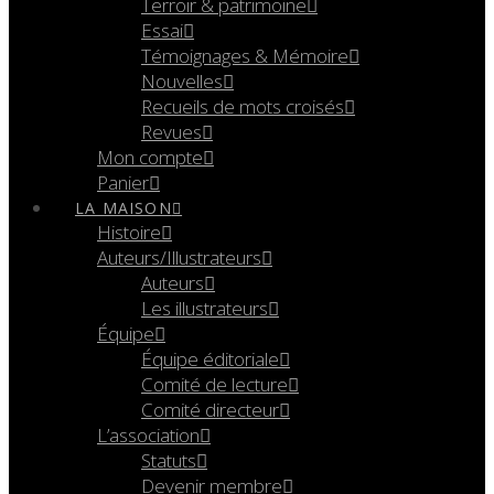
Terroir & patrimoine
Essai
Témoignages & Mémoire
Nouvelles
Recueils de mots croisés
Revues
Mon compte
Panier
LA MAISON
Histoire
Auteurs/Illustrateurs
Auteurs
Les illustrateurs
Équipe
Équipe éditoriale
Comité de lecture
Comité directeur
L’association
Statuts
Devenir membre