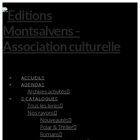
Navigation
ACCUEIL
AGENDA
Archives activités
CATALOGUE
Tous les livres
Nos rayons
Nouveautés
Polar & Thriller
Romans