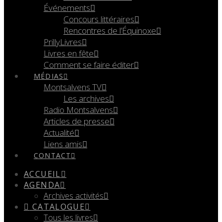
Événements
Concours littéraires
Rencontres de l’Équinoxe
PrillyLivres
Livres en fête
Comment se faire éditer
MÉDIAS
Montsalvens TV
Les archives
Radio Montsalvens
Articles de presse
Actualité
Liens amis
CONTACT
ACCUEIL
AGENDA
Archives activités
CATALOGUE
Tous les livres