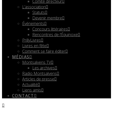
Comité directeur
L’association
Statuts
Devenir membre
Événements
Concours littéraires
Rencontres de l’Équinoxe
PrillyLivres
Livres en fête
Comment se faire éditer
MÉDIAS
Montsalvens TV
Les archives
Radio Montsalvens
Articles de presse
Actualité
Liens amis
CONTACT