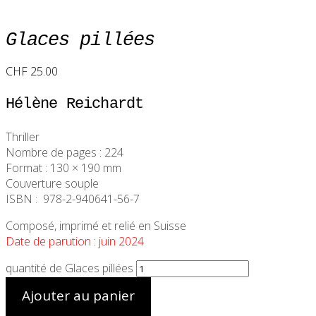
Glaces pillées
CHF
25.00
Hélène Reichardt
Thriller
Nombre de pages : 224
Format : 130 × 190 mm
Couverture souple
ISBN :
978-2-940641-56-7
Composé, imprimé et relié en Suisse
Date de parution : juin 2024
quantité de Glaces pillées
Ajouter au panier