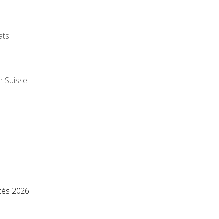
ats
n Suisse
és 2026