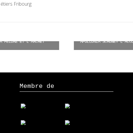
étiers Fribourg
A FÊLURE ET L’ARCHET
CHF
25.00
CHF
25.00
Ajouter au panier
Ajouter au panier
Membre de