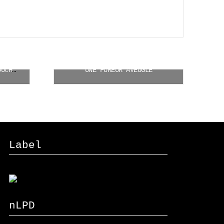
APOLLONIA SCHUWEY L’ACCOUCHEUSE PERSÉCUTÉE
UNE FUREUR AVEUGLE
CHF
27.00
Ajouter au panier
Label
nLPD