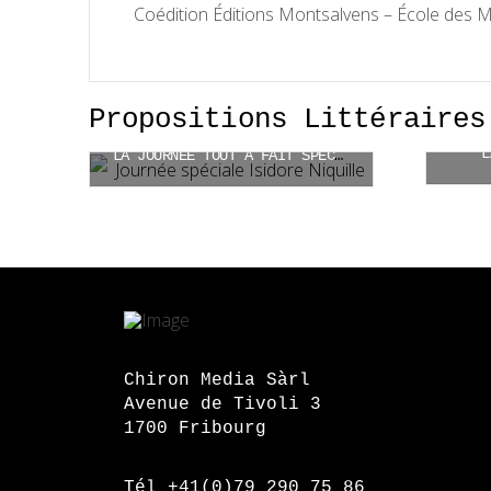
Coédition Éditions Montsalvens – École des M
Propositions Littéraires
L
LA JOURNÉE TOUT À FAIT SPÉCIALE D’ISIDORE NIQUILLE
CHF
33.00
Ajouter au panier
Chiron Media Sàrl
Avenue de Tivoli 3
1700 Fribourg
Tél +41(0)79 290 75 86