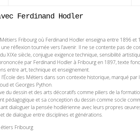
avec Ferdinand Hodler
s Métiers Fribourg où Ferdinand Hodler enseigna entre 1896 et 1
 réflexion tournée vers l’avenir. Il ne se contente pas de comm
du XIXe siècle, conjugue exigence technique, sensibilité artistiq
e, prononcée par Ferdinand Hodler à Fribourg en 1897, texte fonda
liens entre art, technique et enseignement.
e l’École des Métiers dans son contexte historique, marqué par
oud et Georges Python.
ive du dessin et des arts décoratifs comme piliers de la formati
ent pédagogique et sa conception du dessin comme socle commun
sant dialoguer la pensée hodlérienne avec leurs propres œuvres
et de dialogue entre disciplines et générations.
étiers Fribourg