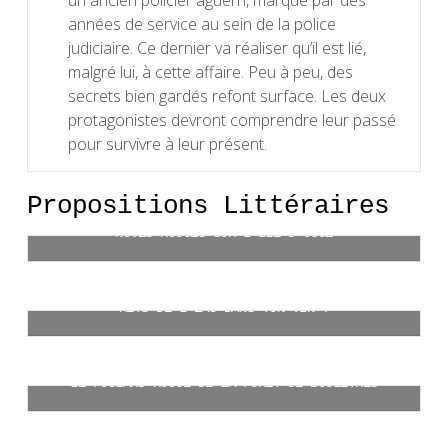
années de service au sein de la police
judiciaire. Ce dernier va réaliser qu’il est lié,
malgré lui, à cette affaire. Peu à peu, des
secrets bien gardés refont surface. Les deux
protagonistes devront comprendre leur passé
pour survivre à leur présent.
Propositions Littéraires
NOCES ROUGES SUR L’ÎLE D’OGOZ
CHF
25.00
METS DE L’EAU DANS TON VIN !
Ajouter au panier
CHF
25.00
LE FOULARD ROUGE DE LA FORÊT DE BOULEYRES
Ajouter au panier
CHF
25.00