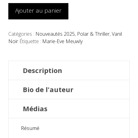
Le
lac
Ajouter au panier
des
signes
Catégories :
Nouveautés 2025
,
Polar & Thriller
,
Vanil
Noir
Étiquette :
Marie-Eve Meuwly
Description
Bio de l'auteur
Médias
Résumé