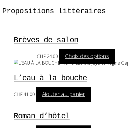
Propositions littéraires
Brèves de salon
Choix des options
A partir de:
CHF
24.00
Ce pro
L’eau à la bouche
Ajouter au panier
CHF
41.00
Roman d’hôtel