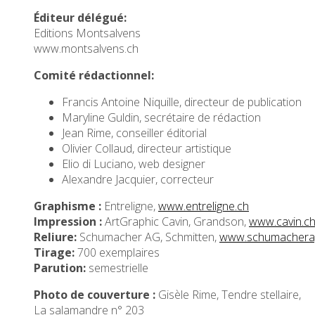
Éditeur délégué:
Editions Montsalvens
www.montsalvens.ch
Comité rédactionnel:
Francis Antoine Niquille, directeur de publication
Maryline Guldin, secrétaire de rédaction
Jean Rime, conseiller éditorial
Olivier Collaud, directeur artistique
Elio di Luciano, web designer
Alexandre Jacquier, correcteur
Graphisme :
Entreligne,
www.entreligne.ch
Impression :
ArtGraphic Cavin, Grandson,
www.cavin.c
Reliure:
Schumacher AG, Schmitten,
www.schumachera
Tirage:
700 exemplaires
Parution:
semestrielle
Photo de couverture :
Gisèle Rime, Tendre stellaire,
La salamandre n° 203