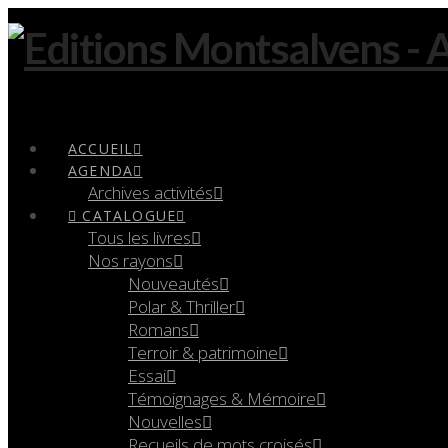
Navigation
ACCUEIL
AGENDA
Archives activités
CATALOGUE
Tous les livres
Nos rayons
Nouveautés
Polar & Thriller
Romans
Terroir & patrimoine
Essai
Témoignages & Mémoire
Nouvelles
Recueils de mots croisés