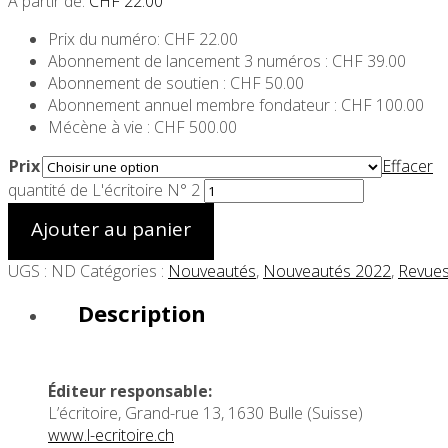
A partir de:
CHF
22.00
Prix du numéro: CHF 22.00
Abonnement de lancement 3 numéros : CHF 39.00
Abonnement de soutien : CHF 50.00
Abonnement annuel membre fondateur : CHF 100.00
Mécène à vie : CHF 500.00
Prix
Effacer
quantité de L'écritoire N° 2
Ajouter au panier
UGS :
ND
Catégories :
Nouveautés
,
Nouveautés 2022
,
Revue
Description
Éditeur responsable:
L’écritoire, Grand-rue 13, 1630 Bulle (Suisse)
www.l-ecritoire.ch