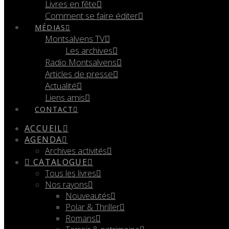
Livres en fête
Comment se faire éditer
MÉDIAS
Montsalvens TV
Les archives
Radio Montsalvens
Articles de presse
Actualité
Liens amis
CONTACT
ACCUEIL
AGENDA
Archives activités
CATALOGUE
Tous les livres
Nos rayons
Nouveautés
Polar & Thriller
Romans