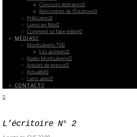
Concours littéraires
Rencontres de l’Équinoxe
PrillyLivres
Livres en fête
Comment se faire éditer
MÉDIAS
Montsalvens TV
Les archives
Radio Montsalvens
Articles de presse
Actualité
Liens amis
CONTACT
L’écritoire N° 2