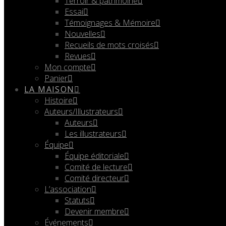
Terroir & patrimoine
Essai
Témoignages & Mémoire
Nouvelles
Recueils de mots croisés
Revues
Mon compte
Panier
LA MAISON
Histoire
Auteurs/Illustrateurs
Auteurs
Les illustrateurs
Équipe
Équipe éditoriale
Comité de lecture
Comité directeur
L’association
Statuts
Devenir membre
Événements