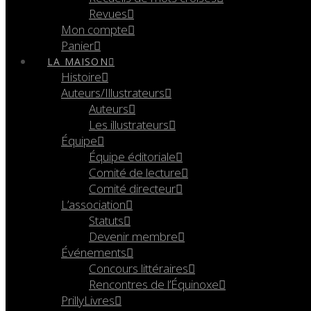
Revues
Mon compte
Panier
LA MAISON
Histoire
Auteurs/Illustrateurs
Auteurs
Les illustrateurs
Équipe
Équipe éditoriale
Comité de lecture
Comité directeur
L’association
Statuts
Devenir membre
Événements
Concours littéraires
Rencontres de l’Équinoxe
PrillyLivres