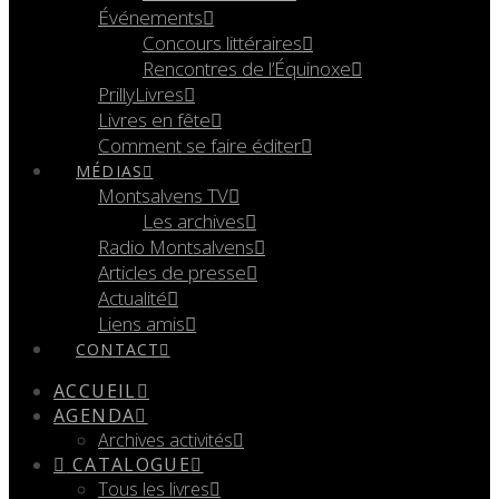
Événements
Concours littéraires
Rencontres de l’Équinoxe
PrillyLivres
Livres en fête
Comment se faire éditer
MÉDIAS
Montsalvens TV
Les archives
Radio Montsalvens
Articles de presse
Actualité
Liens amis
CONTACT
ACCUEIL
AGENDA
Archives activités
CATALOGUE
Tous les livres