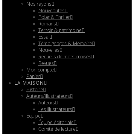
Nos rayons
Nouveautés
Polar & Thriller
Romans
Terroir & patrimoine
Essai
Témoignages & Mémoire
Nouvelles
Recueils de mots croisés
Revues
Mon compte
Panier
LA MAISON
Histoire
Auteurs/Illustrateurs
Auteurs
Les illustrateurs
Équipe
Équipe éditoriale
Comité de lecture