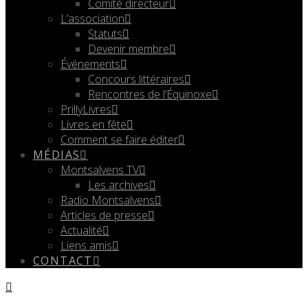
Comité directeur
L’association
Statuts
Devenir membre
Événements
Concours littéraires
Rencontres de l’Équinoxe
PrillyLivres
Livres en fête
Comment se faire éditer
MÉDIAS
Montsalvens TV
Les archives
Radio Montsalvens
Articles de presse
Actualité
Liens amis
CONTACT