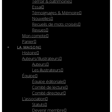
Terroir & patrimoine
Essai
Témoignages & Mémoire
Nouvelles
Recueils de mots croisés
Revues
Mon compte
Panier
LA MAISON
Histoire
Auteurs/Illustrateurs
Auteurs
Les illustrateurs
Équipe
Équipe éditoriale
Comité de lecture
Comité directeur
L’association
Statuts
Devenir membre