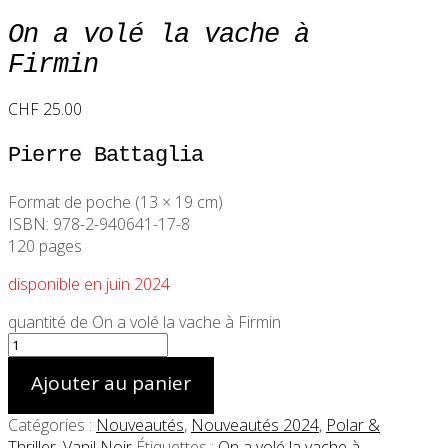
On a volé la vache à
Firmin
CHF
25.00
Pierre Battaglia
Format de poche (13 × 19 cm)
ISBN: 978-2-940641-17-8
120 pages
disponible en juin 2024
quantité de On a volé la vache à Firmin
Ajouter au panier
Catégories :
Nouveautés
,
Nouveautés 2024
,
Polar &
Thriller
,
Vanil Noir
Étiquettes :
On a volé la vache à