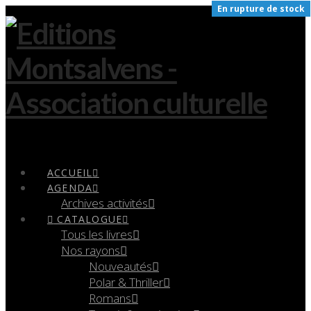
En rupture de stock
Navigation
ACCUEIL
AGENDA
Archives activités
CATALOGUE
Tous les livres
Nos rayons
Nouveautés
Polar & Thriller
Romans