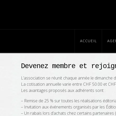
ACCUEIL
AGE
Devenez membre et rejoig
L’association se réunit chaque année le dimanche 
La cotisation annuelle varie entre CHF 50.00 et CHF 
Les avantages proposés aux adhérents sont :
– Remise de 25 % sur toutes les réalisations éditori
– Invitation aux événements organisés par les Éditi
– Un rabais lors d’achats chez certains partenaires (r