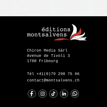
Choix des options
Ce
produit
a
plusieurs
variations.
Les
options
Chiron Media Sàrl
Avenue de Tivoli 3
peuvent
1700 Fribourg
être
choisies
sur
Tél +41(0)79 290 75 86
la
contact@montsalvens.ch
page
du
produit