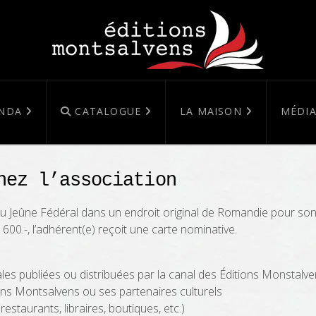
NDA
CATALOGUE
LA MAISON
MÉDIA
nez l’association
du Jeûne Fédéral dans un endroit original de Romandie pour so
600.-, l’adhérent(e) reçoit une carte nominative.
ales publiées ou distribuées par la canal des Éditions Monstalv
ons Montsalvens ou ses partenaires culturels
estaurants, libraires, boutiques, etc.)