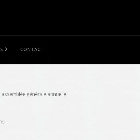
S
CONTACT
n assemblée générale annuelle.
ens