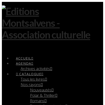
Navigation
ACCUEIL
AGENDA
Archives activités
CATALOGUE
Tous les livres
Nos rayons
Nouveautés
Polar & Thriller
Romans