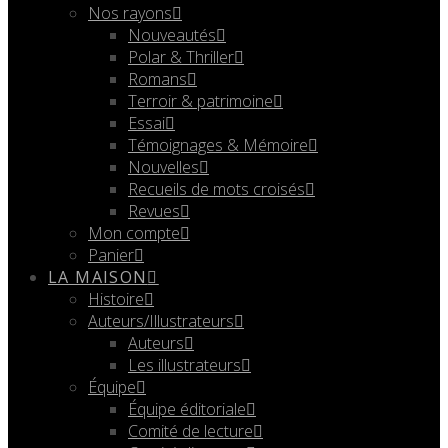
Nos rayons
Nouveautés
Polar & Thriller
Romans
Terroir & patrimoine
Essai
Témoignages & Mémoire
Nouvelles
Recueils de mots croisés
Revues
Mon compte
Panier
LA MAISON
Histoire
Auteurs/Illustrateurs
Auteurs
Les illustrateurs
Équipe
Équipe éditoriale
Comité de lecture