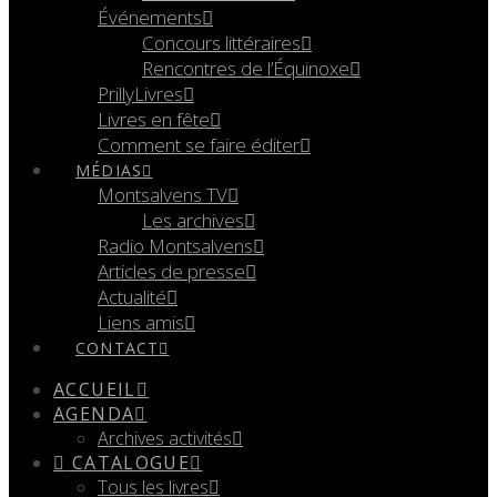
Événements
Concours littéraires
Rencontres de l’Équinoxe
PrillyLivres
Livres en fête
Comment se faire éditer
MÉDIAS
Montsalvens TV
Les archives
Radio Montsalvens
Articles de presse
Actualité
Liens amis
CONTACT
ACCUEIL
AGENDA
Archives activités
CATALOGUE
Tous les livres