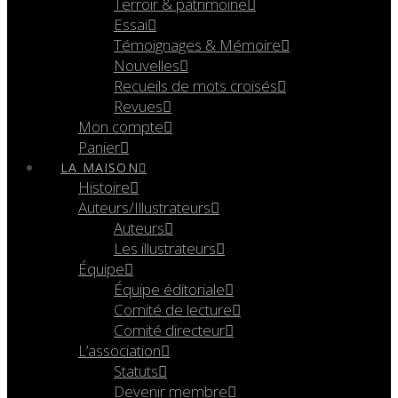
Terroir & patrimoine
Essai
Témoignages & Mémoire
Nouvelles
Recueils de mots croisés
Revues
Mon compte
Panier
LA MAISON
Histoire
Auteurs/Illustrateurs
Auteurs
Les illustrateurs
Équipe
Équipe éditoriale
Comité de lecture
Comité directeur
L’association
Statuts
Devenir membre