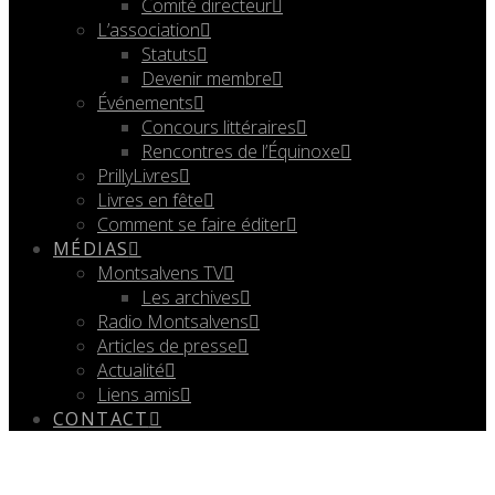
Comité directeur
L’association
Statuts
Devenir membre
Événements
Concours littéraires
Rencontres de l’Équinoxe
PrillyLivres
Livres en fête
Comment se faire éditer
MÉDIAS
Montsalvens TV
Les archives
Radio Montsalvens
Articles de presse
Actualité
Liens amis
CONTACT