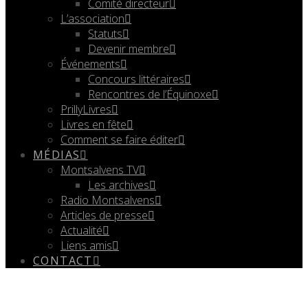
Comité directeur
L’association
Statuts
Devenir membre
Événements
Concours littéraires
Rencontres de l’Équinoxe
PrillyLivres
Livres en fête
Comment se faire éditer
MÉDIAS
Montsalvens TV
Les archives
Radio Montsalvens
Articles de presse
Actualité
Liens amis
CONTACT