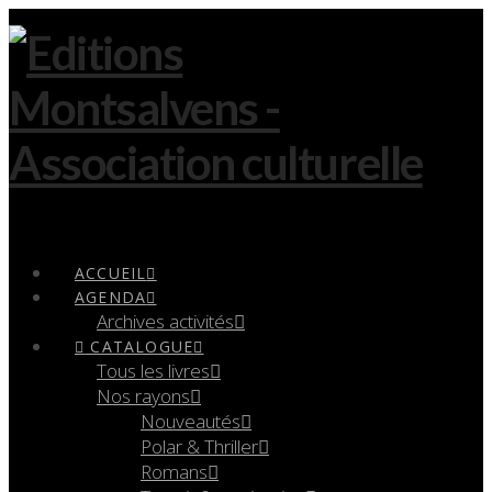
Navigation
ACCUEIL
AGENDA
Archives activités
CATALOGUE
Tous les livres
Nos rayons
Nouveautés
Polar & Thriller
Romans