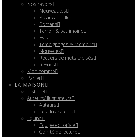
Nos rayons
Nouveautés
Polar & Thriller
Romans
Terroir & patrimoine
Essai
Témoignages & Mémoire
Nouvelles
Recueils de mots croisés
Revues
Mon compte
Panier
LA MAISON
Histoire
Auteurs/Illustrateurs
Auteurs
Les illustrateurs
Équipe
Équipe éditoriale
Comité de lecture