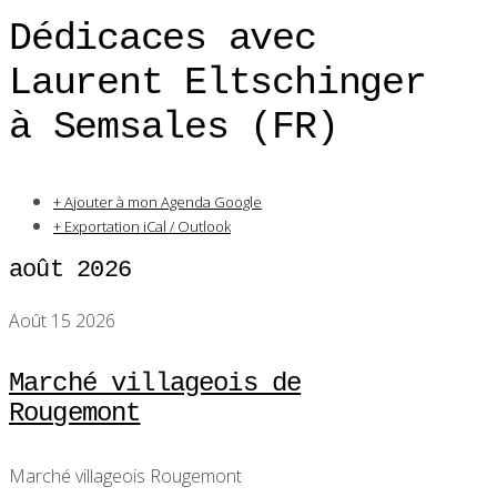
Dédicaces avec
Laurent Eltschinger
à Semsales (FR)
+ Ajouter à mon Agenda Google
+ Exportation iCal / Outlook
août 2026
Août 15 2026
Marché villageois de
Rougemont
Marché villageois Rougemont