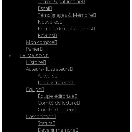
Terroir & patrimoine
Essai
Témoignages & Mémoire
Nouvelles
Recueils de mots croisés
Revues
Mon compte
Panier
LA MAISON
Histoire
Auteurs/Illustrateurs
Auteurs
Les illustrateurs
Équipe
Équipe éditoriale
Comité de lecture
Comité directeur
L’association
Statuts
Devenir membre