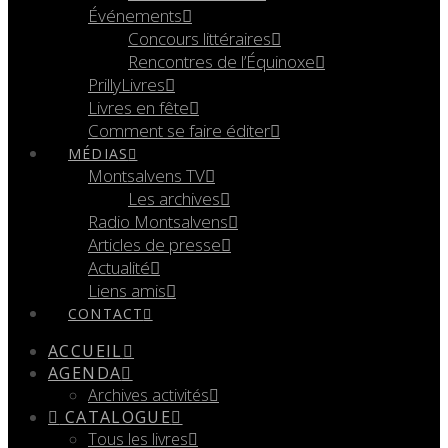
Événements
Concours littéraires
Rencontres de l’Équinoxe
PrillyLivres
Livres en fête
Comment se faire éditer
MÉDIAS
Montsalvens TV
Les archives
Radio Montsalvens
Articles de presse
Actualité
Liens amis
CONTACT
ACCUEIL
AGENDA
Archives activités
CATALOGUE
Tous les livres