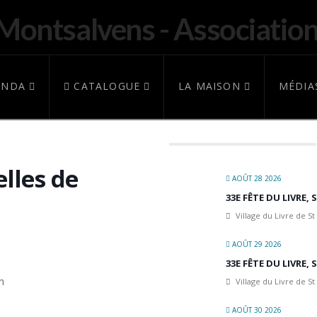
ENDA
CATALOGUE
LA MAISON
MÉDIA
lles de
AOÛT 28 2026
33E FÊTE DU LIVRE,
Village du Livre de St
AOÛT 29 2026
33E FÊTE DU LIVRE,
n
Village du Livre de St
AOÛT 30 2026