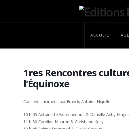
ACCUEIL
AG
1res Rencontres culture
l’Équinoxe
Causeries animées par Francis Antoine Niquille
10 h 45 Antoinette Bourquenoud & Danielle Aeby-Magni
11 h 30 Caroline Mauron & Christiane Kolly
13 h 45 Sabine Dormond & Olivier Chapuis