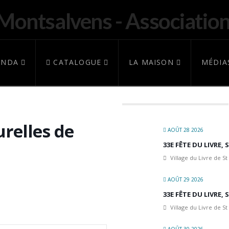
ENDA
CATALOGUE
LA MAISON
MÉDIA
relles de
AOÛT 28 2026
33E FÊTE DU LIVRE,
Village du Livre de St
AOÛT 29 2026
33E FÊTE DU LIVRE,
Village du Livre de St