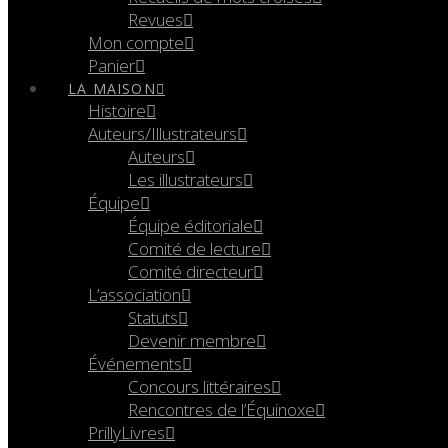
Revues
Mon compte
Panier
LA MAISON
Histoire
Auteurs/Illustrateurs
Auteurs
Les illustrateurs
Équipe
Équipe éditoriale
Comité de lecture
Comité directeur
L’association
Statuts
Devenir membre
Événements
Concours littéraires
Rencontres de l’Équinoxe
PrillyLivres