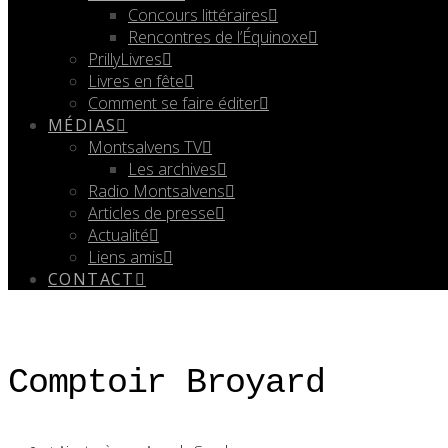
Concours littéraires
Rencontres de l’Équinoxe
PrillyLivres
Livres en fête
Comment se faire éditer
MÉDIAS
Montsalvens TV
Les archives
Radio Montsalvens
Articles de presse
Actualité
Liens amis
CONTACT
Comptoir Broyard