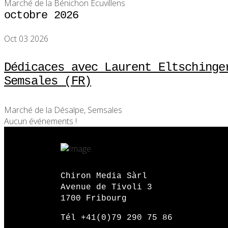
Marché de la Bénichon Ecuvillens
octobre 2026
Oct 03 2026
Dédicaces avec Laurent Eltschinge
Semsales (FR)
Marché de la Désalpe, Semsales
Aucun événements !
Chiron Media Sàrl
Avenue de Tivoli 3
1700 Fribourg
Tél +41(0)79 290 75 86