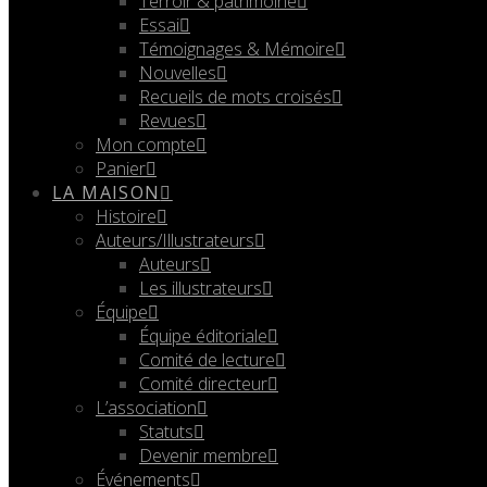
Terroir & patrimoine
Essai
Témoignages & Mémoire
Nouvelles
Recueils de mots croisés
Revues
Mon compte
Panier
LA MAISON
Histoire
Auteurs/Illustrateurs
Auteurs
Les illustrateurs
Équipe
Équipe éditoriale
Comité de lecture
Comité directeur
L’association
Statuts
Devenir membre
Événements