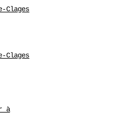
e-Clages
e-Clages
r à