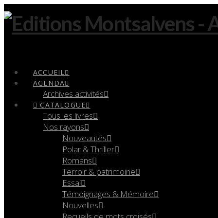
Navigation
ACCUEIL
AGENDA
Archives activités
CATALOGUE
Tous les livres
Nos rayons
Nouveautés
Polar & Thriller
Romans
Terroir & patrimoine
Essai
Témoignages & Mémoire
Nouvelles
Recueils de mots croisés