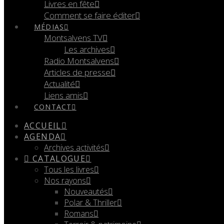
Livres en fête
Comment se faire éditer
MÉDIAS
Montsalvens TV
Les archives
Radio Montsalvens
Articles de presse
Actualité
Liens amis
CONTACT
ACCUEIL
AGENDA
Archives activités
CATALOGUE
Tous les livres
Nos rayons
Nouveautés
Polar & Thriller
Romans