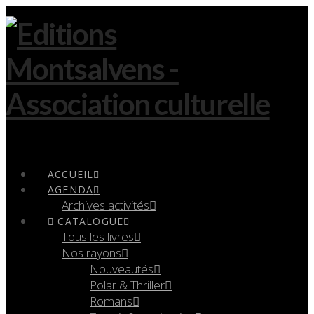
Navigation
ACCUEIL
AGENDA
Archives activités
CATALOGUE
Tous les livres
Nos rayons
Nouveautés
Polar & Thriller
Romans