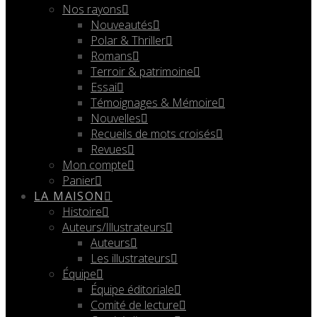
Nos rayons
Nouveautés
Polar & Thriller
Romans
Terroir & patrimoine
Essai
Témoignages & Mémoire
Nouvelles
Recueils de mots croisés
Revues
Mon compte
Panier
LA MAISON
Histoire
Auteurs/Illustrateurs
Auteurs
Les illustrateurs
Équipe
Équipe éditoriale
Comité de lecture