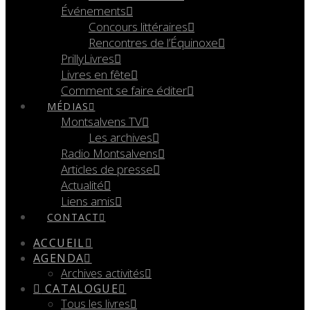
Événements
Concours littéraires
Rencontres de l’Équinoxe
PrillyLivres
Livres en fête
Comment se faire éditer
MÉDIAS
Montsalvens TV
Les archives
Radio Montsalvens
Articles de presse
Actualité
Liens amis
CONTACT
ACCUEIL
AGENDA
Archives activités
CATALOGUE
Tous les livres