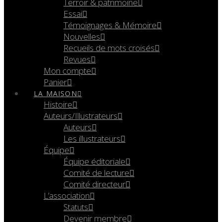
Terroir & patrimoine
Essai
Témoignages & Mémoire
Nouvelles
Recueils de mots croisés
Revues
Mon compte
Panier
LA MAISON
Histoire
Auteurs/Illustrateurs
Auteurs
Les illustrateurs
Équipe
Équipe éditoriale
Comité de lecture
Comité directeur
L’association
Statuts
Devenir membre