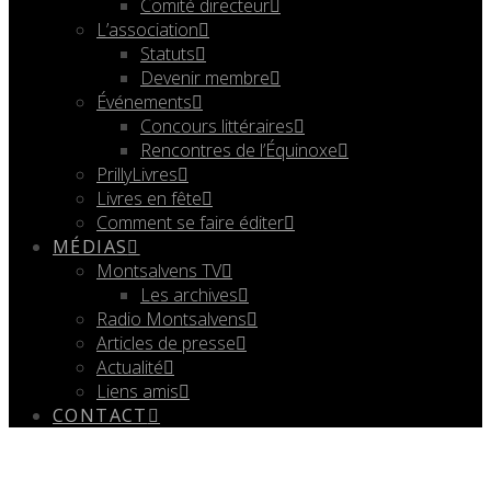
Comité directeur
L’association
Statuts
Devenir membre
Événements
Concours littéraires
Rencontres de l’Équinoxe
PrillyLivres
Livres en fête
Comment se faire éditer
MÉDIAS
Montsalvens TV
Les archives
Radio Montsalvens
Articles de presse
Actualité
Liens amis
CONTACT