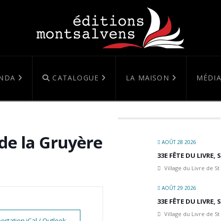
NDA
CATALOGUE
LA MAISON
MÉDIA
de la Gruyère
AOÛT 28 2026
33E FÊTE DU LIVRE,
Village du Livre de St
AOÛT 29 2026
33E FÊTE DU LIVRE,
Village du Livre de St
ortation iCal / Outlook