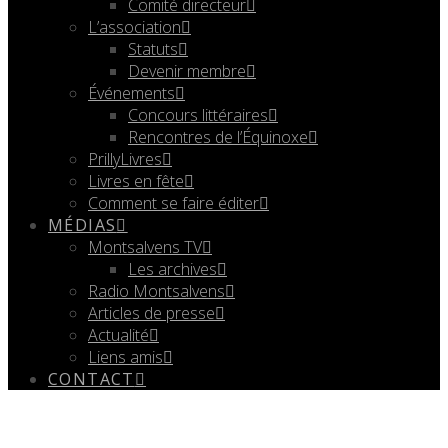
Comité directeur
L’association
Statuts
Devenir membre
Événements
Concours littéraires
Rencontres de l’Équinoxe
PrillyLivres
Livres en fête
Comment se faire éditer
MÉDIAS
Montsalvens TV
Les archives
Radio Montsalvens
Articles de presse
Actualité
Liens amis
CONTACT