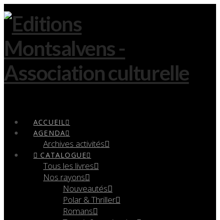
Navigation
ACCUEIL
AGENDA
Archives activités
CATALOGUE
Tous les livres
Nos rayons
Nouveautés
Polar & Thriller
Romans