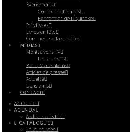
Événements
Concours littéraires
Rencontres de l’Équinoxe
PrillyLivres
Livres en fête
Comment se faire éditer
MÉDIAS
Montsalvens TV
Les archives
Radio Montsalvens
Articles de presse
Actualité
Liens amis
CONTACT
ACCUEIL
AGENDA
Archives activités
CATALOGUE
Tous les livres