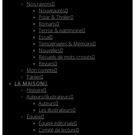
Nos rayons
Nouveautés
Polar & Thriller
Romans
Terroir & patrimoine
Essai
Témoignages & Mémoire
Nouvelles
Recueils de mots croisés
Revues
Mon compte
Panier
LA MAISON
Histoire
Auteurs/Illustrateurs
Auteurs
Les illustrateurs
Équipe
Équipe éditoriale
Comité de lecture