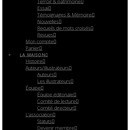
Terroir & patrimoine
Essai
Témoignages & Mémoire
Nouvelles
Recueils de mots croisés
Revues
Mon compte
Panier
LA MAISON
Histoire
Auteurs/Illustrateurs
Auteurs
Les illustrateurs
Équipe
Équipe éditoriale
Comité de lecture
Comité directeur
L’association
Statuts
Devenir membre