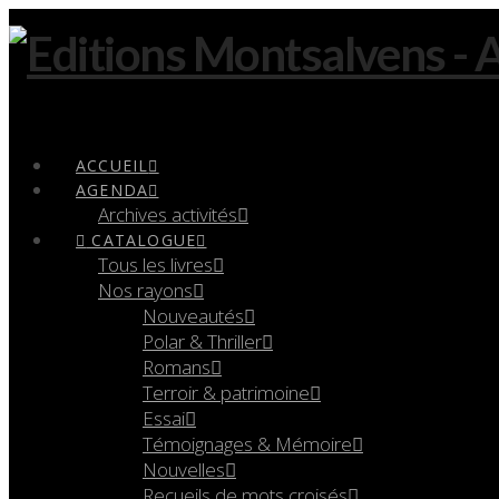
Navigation
ACCUEIL
AGENDA
Archives activités
CATALOGUE
Tous les livres
Nos rayons
Nouveautés
Polar & Thriller
Romans
Terroir & patrimoine
Essai
Témoignages & Mémoire
Nouvelles
Recueils de mots croisés