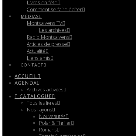
Livres en fête
Comment se faire éditer
MÉDIAS
Montsalvens TV
Les archives
Radio Montsalvens
Articles de presse
Actualité
Liens amis
CONTACT
ACCUEIL
AGENDA
Archives activités
CATALOGUE
Tous les livres
Nos rayons
Nouveautés
Polar & Thriller
Romans