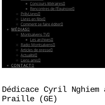
Concours littéraires
Rencontres de l’Équinoxe
PrillyLivres
Livres en fête
Comment se faire éditer
MÉDIAS
Montsalvens TV
Les archives
Radio Montsalvens
Articles de presse
Actualité
Liens amis
CONTACT
Dédicace Cyril Nghiem 
Praille (GE)