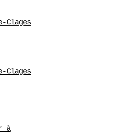
e-Clages
e-Clages
r à