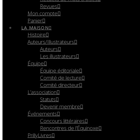
Revues
Mon compte
Panier
LA MAISON
Histoire
Auteurs/Illustrateurs
Auteurs
Les illustrateurs
Équipe
Équipe éditoriale
Comité de lecture
Comité directeur
L’association
Statuts
Devenir membre
Événements
Concours littéraires
Rencontres de l’Équinoxe
PrillyLivres