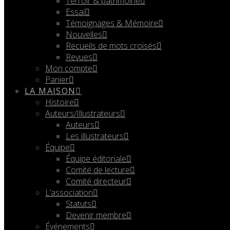
Terroir & patrimoine
Essai
Témoignages & Mémoire
Nouvelles
Recueils de mots croisés
Revues
Mon compte
Panier
LA MAISON
Histoire
Auteurs/Illustrateurs
Auteurs
Les illustrateurs
Équipe
Équipe éditoriale
Comité de lecture
Comité directeur
L’association
Statuts
Devenir membre
Événements