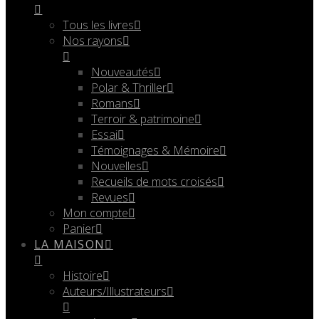
Tous les livres
Nos rayons
Nouveautés
Polar & Thriller
Romans
Terroir & patrimoine
Essai
Témoignages & Mémoire
Nouvelles
Recueils de mots croisés
Revues
Mon compte
Panier
LA MAISON
Histoire
Auteurs/Illustrateurs