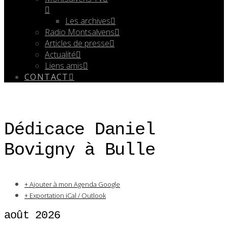
Les archives
Radio Montsalvens
Articles de presse
Actualité
Liens amis
CONTACT
Dédicace Daniel
Bovigny à Bulle
+ Ajouter à mon Agenda Google
+ Exportation iCal / Outlook
août 2026