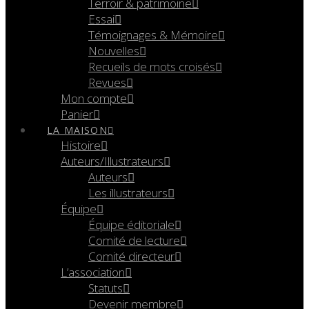
Terroir & patrimoine
Essai
Témoignages & Mémoire
Nouvelles
Recueils de mots croisés
Revues
Mon compte
Panier
LA MAISON
Histoire
Auteurs/Illustrateurs
Auteurs
Les illustrateurs
Équipe
Équipe éditoriale
Comité de lecture
Comité directeur
L’association
Statuts
Devenir membre