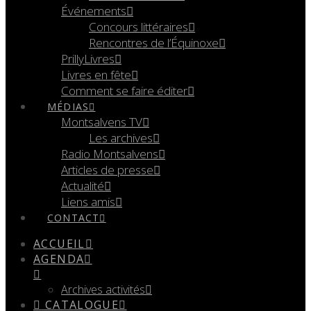
Événements
Concours littéraires
Rencontres de l’Équinoxe
PrillyLivres
Livres en fête
Comment se faire éditer
MÉDIAS
Montsalvens TV
Les archives
Radio Montsalvens
Articles de presse
Actualité
Liens amis
CONTACT
ACCUEIL
AGENDA
Archives activités
CATALOGUE