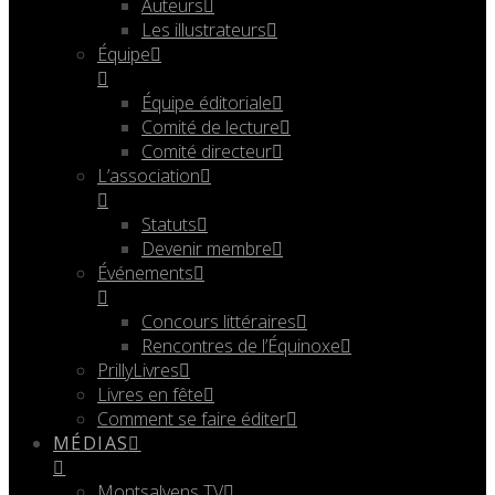
Auteurs
Les illustrateurs
Équipe
Équipe éditoriale
Comité de lecture
Comité directeur
L’association
Statuts
Devenir membre
Événements
Concours littéraires
Rencontres de l’Équinoxe
PrillyLivres
Livres en fête
Comment se faire éditer
MÉDIAS
Montsalvens TV