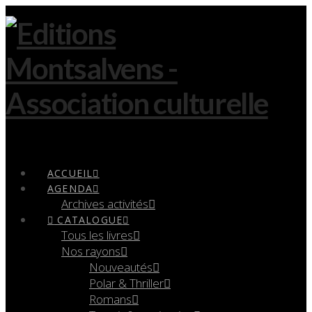
Navigation
ACCUEIL
AGENDA
Archives activités
CATALOGUE
Tous les livres
Nos rayons
Nouveautés
Polar & Thriller
Romans