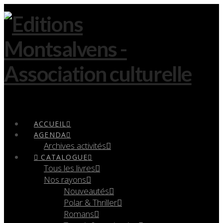
Navigation
ACCUEIL
AGENDA
Archives activités
CATALOGUE
Tous les livres
Nos rayons
Nouveautés
Polar & Thriller
Romans