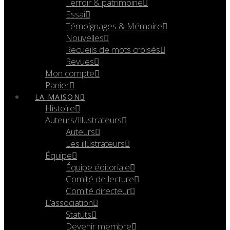
Terroir & patrimoine
Essai
Témoignages & Mémoire
Nouvelles
Recueils de mots croisés
Revues
Mon compte
Panier
LA MAISON
Histoire
Auteurs/Illustrateurs
Auteurs
Les illustrateurs
Équipe
Équipe éditoriale
Comité de lecture
Comité directeur
L’association
Statuts
Devenir membre