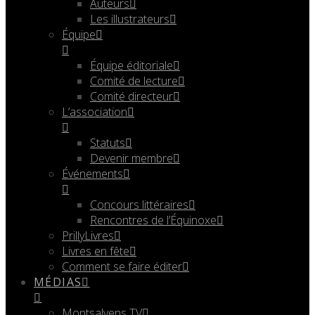
Auteurs
Les illustrateurs
Équipe
Équipe éditoriale
Comité de lecture
Comité directeur
L’association
Statuts
Devenir membre
Événements
Concours littéraires
Rencontres de l’Équinoxe
PrillyLivres
Livres en fête
Comment se faire éditer
MÉDIAS
Montsalvens TV