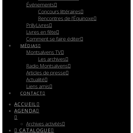
Événements
Concours littéraires
Rencontres de l’Équinoxe
PrillyLivres
Livres en fête
Comment se faire éditer
MÉDIAS
Montsalvens TV
Les archives
Radio Montsalvens
Articles de presse
Actualité
Liens amis
CONTACT
ACCUEIL
AGENDA
Archives activités
CATALOGUE