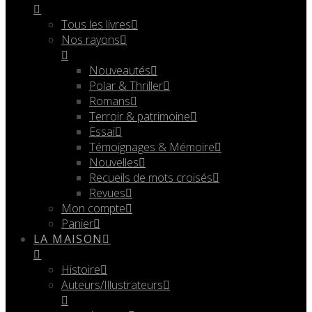
Tous les livres
Nos rayons
Nouveautés
Polar & Thriller
Romans
Terroir & patrimoine
Essai
Témoignages & Mémoire
Nouvelles
Recueils de mots croisés
Revues
Mon compte
Panier
LA MAISON
Histoire
Auteurs/Illustrateurs