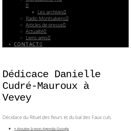
Les archives
Radio Montsalvens
Articles de presse
Actualité
Liens amis
CONTACT
Dédicace Danielle
Cudré-Mauroux à
Vevey
Décidace du Rituel des fleurs et du bal des Faux culs
+ Ajouter à mon Agenda Google