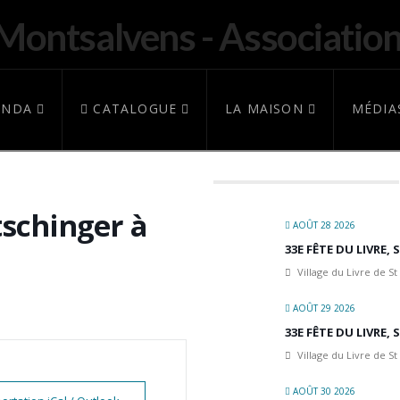
ENDA
CATALOGUE
LA MAISON
MÉDIA
tschinger à
AOÛT 28 2026
33E FÊTE DU LIVRE,
Village du Livre de St
AOÛT 29 2026
33E FÊTE DU LIVRE,
Village du Livre de St
AOÛT 30 2026