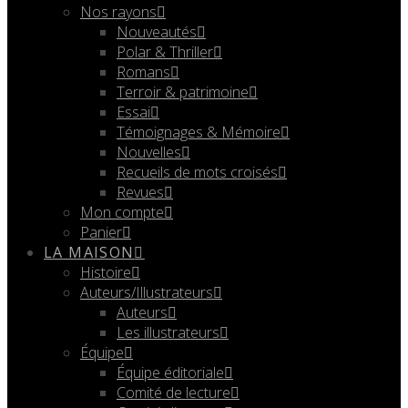
Nos rayons
Nouveautés
Polar & Thriller
Romans
Terroir & patrimoine
Essai
Témoignages & Mémoire
Nouvelles
Recueils de mots croisés
Revues
Mon compte
Panier
LA MAISON
Histoire
Auteurs/Illustrateurs
Auteurs
Les illustrateurs
Équipe
Équipe éditoriale
Comité de lecture