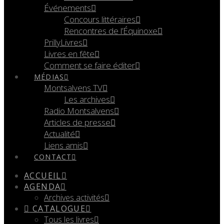
Événements
Concours littéraires
Rencontres de l’Équinoxe
PrillyLivres
Livres en fête
Comment se faire éditer
MÉDIAS
Montsalvens TV
Les archives
Radio Montsalvens
Articles de presse
Actualité
Liens amis
CONTACT
ACCUEIL
AGENDA
Archives activités
CATALOGUE
Tous les livres