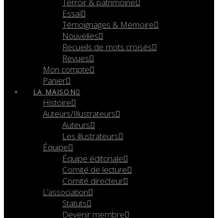
Terroir & patrimoine
Essai
Témoignages & Mémoire
Nouvelles
Recueils de mots croisés
Revues
Mon compte
Panier
LA MAISON
Histoire
Auteurs/Illustrateurs
Auteurs
Les illustrateurs
Équipe
Équipe éditoriale
Comité de lecture
Comité directeur
L’association
Statuts
Devenir membre