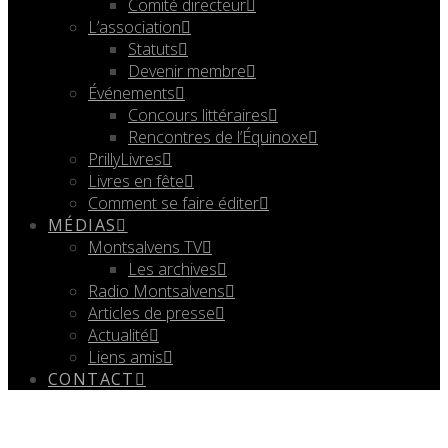
Comité directeur
L’association
Statuts
Devenir membre
Événements
Concours littéraires
Rencontres de l’Équinoxe
PrillyLivres
Livres en fête
Comment se faire éditer
MÉDIAS
Montsalvens TV
Les archives
Radio Montsalvens
Articles de presse
Actualité
Liens amis
CONTACT