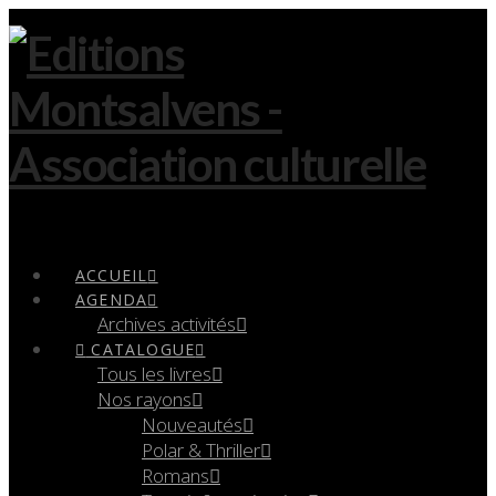
Navigation
ACCUEIL
AGENDA
Archives activités
CATALOGUE
Tous les livres
Nos rayons
Nouveautés
Polar & Thriller
Romans