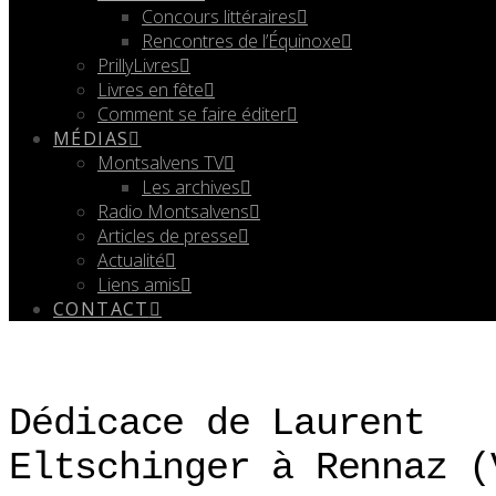
Concours littéraires
Rencontres de l’Équinoxe
PrillyLivres
Livres en fête
Comment se faire éditer
MÉDIAS
Montsalvens TV
Les archives
Radio Montsalvens
Articles de presse
Actualité
Liens amis
CONTACT
Dédicace de Laurent
Eltschinger à Rennaz (