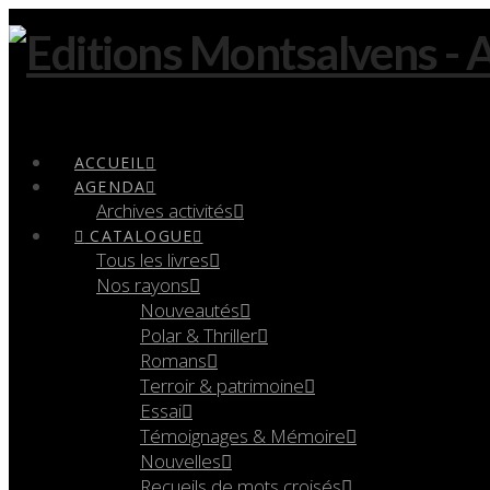
Navigation
ACCUEIL
AGENDA
Archives activités
CATALOGUE
Tous les livres
Nos rayons
Nouveautés
Polar & Thriller
Romans
Terroir & patrimoine
Essai
Témoignages & Mémoire
Nouvelles
Recueils de mots croisés