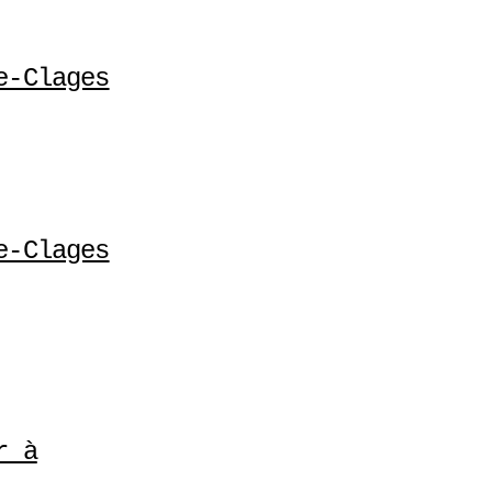
e-Clages
e-Clages
r à