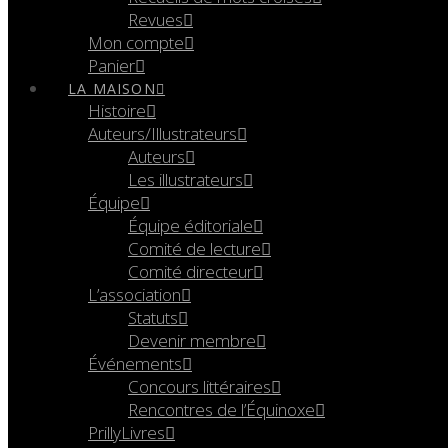
Revues
Mon compte
Panier
LA MAISON
Histoire
Auteurs/Illustrateurs
Auteurs
Les illustrateurs
Équipe
Équipe éditoriale
Comité de lecture
Comité directeur
L’association
Statuts
Devenir membre
Événements
Concours littéraires
Rencontres de l’Équinoxe
PrillyLivres