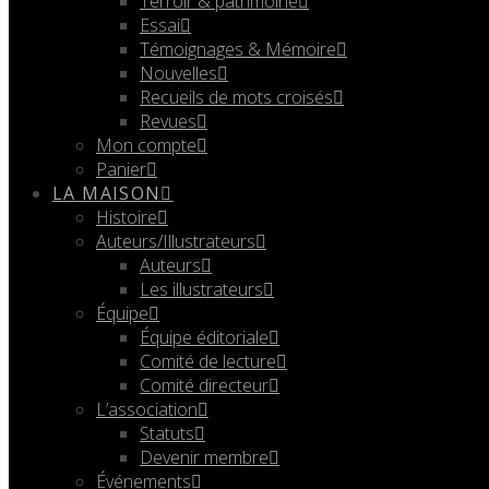
Terroir & patrimoine
Essai
Témoignages & Mémoire
Nouvelles
Recueils de mots croisés
Revues
Mon compte
Panier
LA MAISON
Histoire
Auteurs/Illustrateurs
Auteurs
Les illustrateurs
Équipe
Équipe éditoriale
Comité de lecture
Comité directeur
L’association
Statuts
Devenir membre
Événements