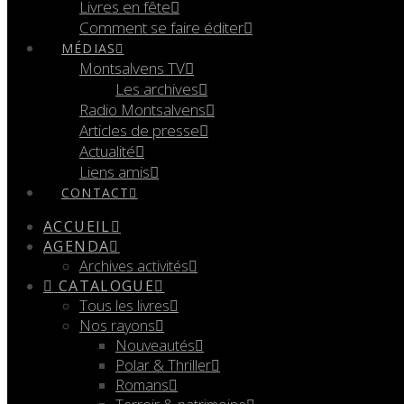
Livres en fête
Comment se faire éditer
MÉDIAS
Montsalvens TV
Les archives
Radio Montsalvens
Articles de presse
Actualité
Liens amis
CONTACT
ACCUEIL
AGENDA
Archives activités
CATALOGUE
Tous les livres
Nos rayons
Nouveautés
Polar & Thriller
Romans