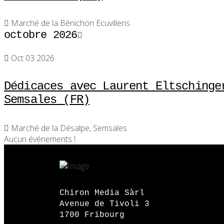
Marché de la Bénichon Ecuvillens
octobre 2026
Oct 03 2026
Dédicaces avec Laurent Eltschinge
Semsales (FR)
Marché de la Désalpe, Semsales
Aucun événements !
Chiron Media Sàrl
Avenue de Tivoli 3
1700 Fribourg