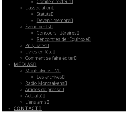
Comité directeur
L’association
Statuts
Devenir membre
Événements
Concours littéraires
Rencontres de l’Équinoxe
PrillyLivres
Livres en fête
Comment se faire éditer
MÉDIAS
Montsalvens TV
Les archives
Radio Montsalvens
Articles de presse
Actualité
Liens amis
CONTACT