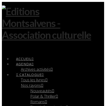
Navigation
ACCUEIL
AGENDA
Archives activités
CATALOGUE
Tous les livres
Nos rayons
Nouveautés
Polar & Thriller
Romans