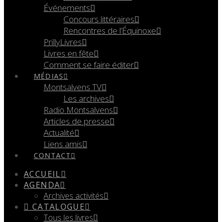
Événements
Concours littéraires
Rencontres de l’Équinoxe
PrillyLivres
Livres en fête
Comment se faire éditer
MÉDIAS
Montsalvens TV
Les archives
Radio Montsalvens
Articles de presse
Actualité
Liens amis
CONTACT
ACCUEIL
AGENDA
Archives activités
CATALOGUE
Tous les livres