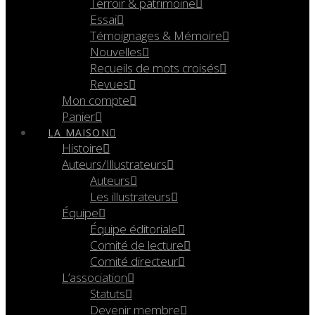
Terroir & patrimoine
Essai
Témoignages & Mémoire
Nouvelles
Recueils de mots croisés
Revues
Mon compte
Panier
LA MAISON
Histoire
Auteurs/Illustrateurs
Auteurs
Les illustrateurs
Équipe
Équipe éditoriale
Comité de lecture
Comité directeur
L’association
Statuts
Devenir membre