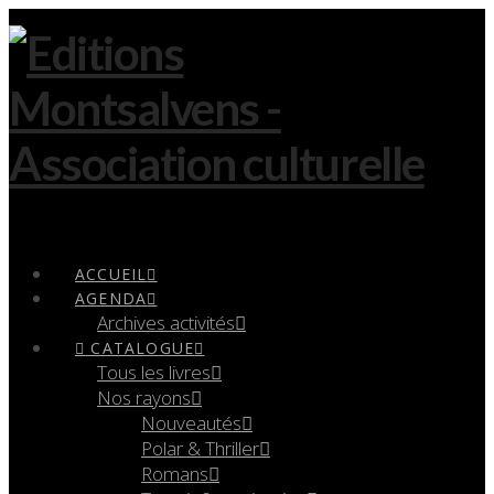
Navigation
ACCUEIL
AGENDA
Archives activités
CATALOGUE
Tous les livres
Nos rayons
Nouveautés
Polar & Thriller
Romans