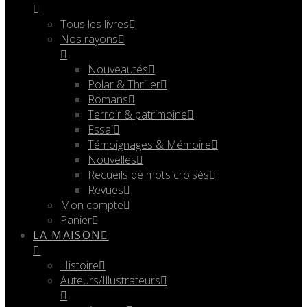
Tous les livres
Nos rayons
Nouveautés
Polar & Thriller
Romans
Terroir & patrimoine
Essai
Témoignages & Mémoire
Nouvelles
Recueils de mots croisés
Revues
Mon compte
Panier
LA MAISON
Histoire
Auteurs/Illustrateurs