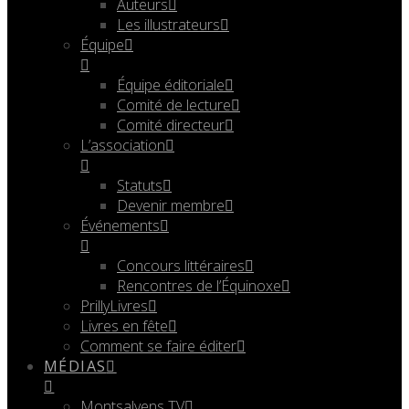
Auteurs
Les illustrateurs
Équipe
Équipe éditoriale
Comité de lecture
Comité directeur
L’association
Statuts
Devenir membre
Événements
Concours littéraires
Rencontres de l’Équinoxe
PrillyLivres
Livres en fête
Comment se faire éditer
MÉDIAS
Montsalvens TV