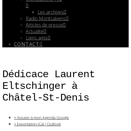
Les archives
Radio Montsalvens
Articles de presse
Actualité
Liens amis
CONTACT
Dédicace Laurent
Eltschinger à
Châtel-St-Denis
+ Ajouter à mon Agenda Google
+ Exportation iCal / Outlook