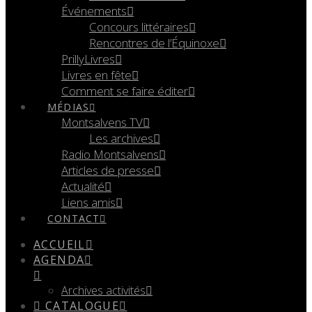
Événements
Concours littéraires
Rencontres de l’Équinoxe
PrillyLivres
Livres en fête
Comment se faire éditer
MÉDIAS
Montsalvens TV
Les archives
Radio Montsalvens
Articles de presse
Actualité
Liens amis
CONTACT
ACCUEIL
AGENDA
Archives activités
CATALOGUE