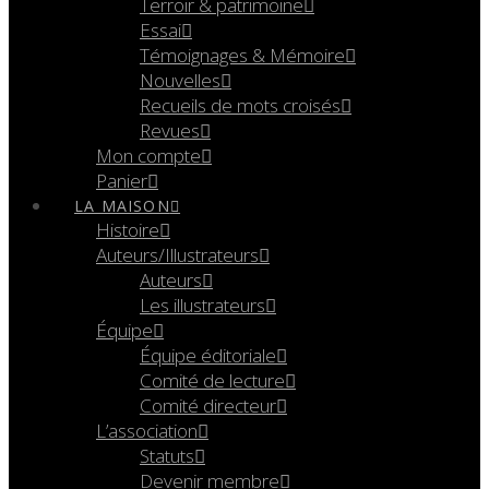
Terroir & patrimoine
Essai
Témoignages & Mémoire
Nouvelles
Recueils de mots croisés
Revues
Mon compte
Panier
LA MAISON
Histoire
Auteurs/Illustrateurs
Auteurs
Les illustrateurs
Équipe
Équipe éditoriale
Comité de lecture
Comité directeur
L’association
Statuts
Devenir membre