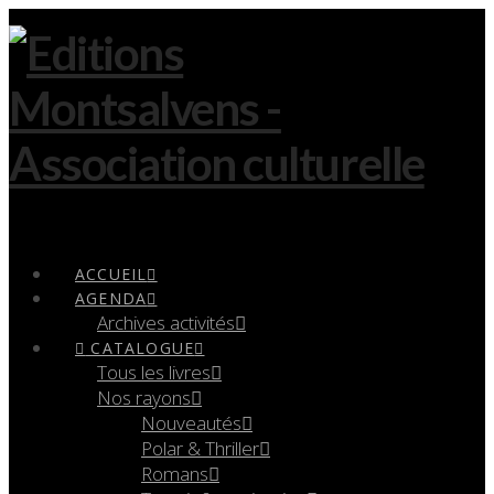
Navigation
ACCUEIL
AGENDA
Archives activités
CATALOGUE
Tous les livres
Nos rayons
Nouveautés
Polar & Thriller
Romans