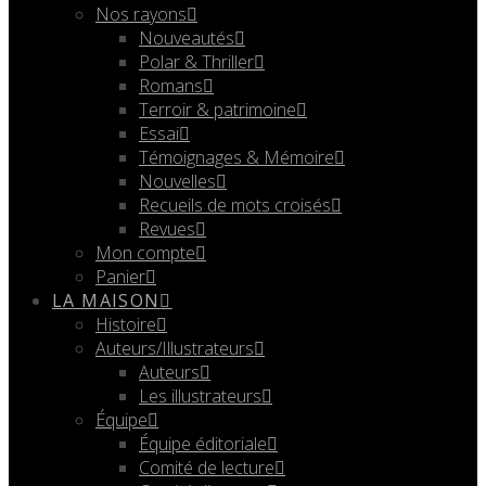
Nos rayons
Nouveautés
Polar & Thriller
Romans
Terroir & patrimoine
Essai
Témoignages & Mémoire
Nouvelles
Recueils de mots croisés
Revues
Mon compte
Panier
LA MAISON
Histoire
Auteurs/Illustrateurs
Auteurs
Les illustrateurs
Équipe
Équipe éditoriale
Comité de lecture