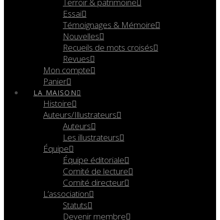
Terroir & patrimoine
Essai
Témoignages & Mémoire
Nouvelles
Recueils de mots croisés
Revues
Mon compte
Panier
LA MAISON
Histoire
Auteurs/Illustrateurs
Auteurs
Les illustrateurs
Équipe
Équipe éditoriale
Comité de lecture
Comité directeur
L’association
Statuts
Devenir membre