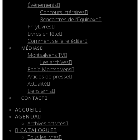
Événements
Concours littéraires
Rencontres de l’Équinoxe
PrillyLivres
Livres en fête
Comment se faire éditer
MÉDIAS
Montsalvens TV
Les archives
Radio Montsalvens
Articles de presse
Actualité
Liens amis
CONTACT
ACCUEIL
AGENDA
Archives activités
CATALOGUE
Tous les livres