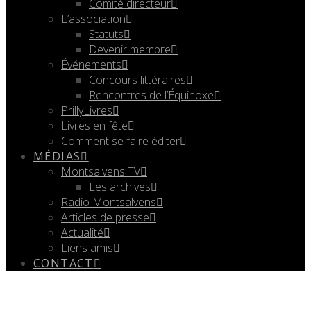
Comité directeur
L’association
Statuts
Devenir membre
Événements
Concours littéraires
Rencontres de l’Équinoxe
PrillyLivres
Livres en fête
Comment se faire éditer
MÉDIAS
Montsalvens TV
Les archives
Radio Montsalvens
Articles de presse
Actualité
Liens amis
CONTACT