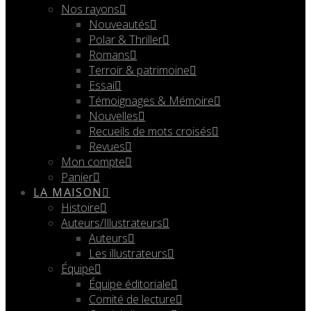
Nos rayons
Nouveautés
Polar & Thriller
Romans
Terroir & patrimoine
Essai
Témoignages & Mémoire
Nouvelles
Recueils de mots croisés
Revues
Mon compte
Panier
LA MAISON
Histoire
Auteurs/Illustrateurs
Auteurs
Les illustrateurs
Équipe
Équipe éditoriale
Comité de lecture