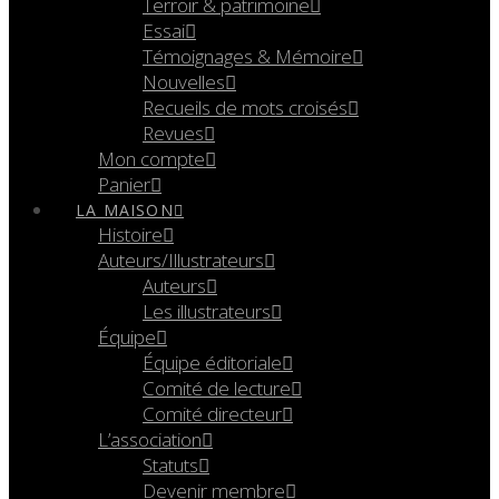
Terroir & patrimoine
Essai
Témoignages & Mémoire
Nouvelles
Recueils de mots croisés
Revues
Mon compte
Panier
LA MAISON
Histoire
Auteurs/Illustrateurs
Auteurs
Les illustrateurs
Équipe
Équipe éditoriale
Comité de lecture
Comité directeur
L’association
Statuts
Devenir membre