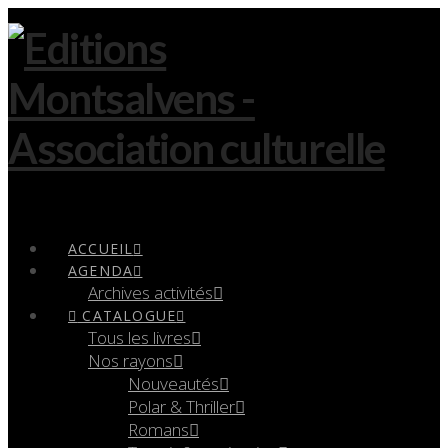
Navigation
ACCUEIL
AGENDA
Archives activités
CATALOGUE
Tous les livres
Nos rayons
Nouveautés
Polar & Thriller
Romans