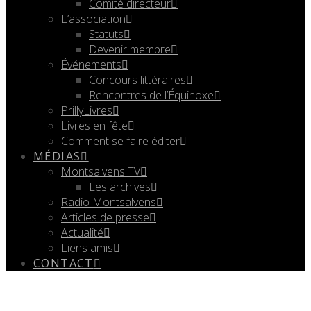
Comité directeur
L’association
Statuts
Devenir membre
Événements
Concours littéraires
Rencontres de l’Équinoxe
PrillyLivres
Livres en fête
Comment se faire éditer
MÉDIAS
Montsalvens TV
Les archives
Radio Montsalvens
Articles de presse
Actualité
Liens amis
CONTACT