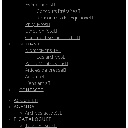
Événements
Concours littéraires
Rencontres de l’Équinoxe
PrillyLivres
Livres en fête
Comment se faire éditer
MÉDIAS
Montsalvens TV
Les archives
Radio Montsalvens
Articles de presse
Actualité
Liens amis
CONTACT
ACCUEIL
AGENDA
Archives activités
CATALOGUE
Tous les livres