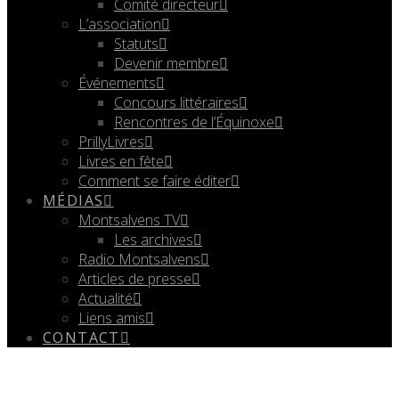
Comité directeur
L’association
Statuts
Devenir membre
Événements
Concours littéraires
Rencontres de l’Équinoxe
PrillyLivres
Livres en fête
Comment se faire éditer
MÉDIAS
Montsalvens TV
Les archives
Radio Montsalvens
Articles de presse
Actualité
Liens amis
CONTACT