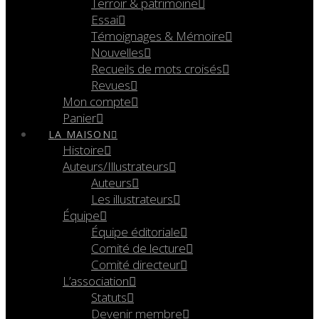
Terroir & patrimoine
Essai
Témoignages & Mémoire
Nouvelles
Recueils de mots croisés
Revues
Mon compte
Panier
LA MAISON
Histoire
Auteurs/Illustrateurs
Auteurs
Les illustrateurs
Équipe
Équipe éditoriale
Comité de lecture
Comité directeur
L’association
Statuts
Devenir membre