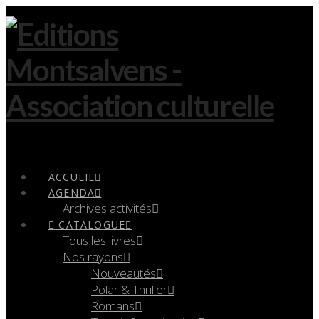
Navigation
ACCUEIL
AGENDA
Archives activités
CATALOGUE
Tous les livres
Nos rayons
Nouveautés
Polar & Thriller
Romans