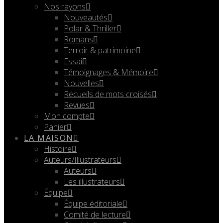
Nos rayons
Nouveautés
Polar & Thriller
Romans
Terroir & patrimoine
Essai
Témoignages & Mémoire
Nouvelles
Recueils de mots croisés
Revues
Mon compte
Panier
LA MAISON
Histoire
Auteurs/Illustrateurs
Auteurs
Les illustrateurs
Équipe
Équipe éditoriale
Comité de lecture