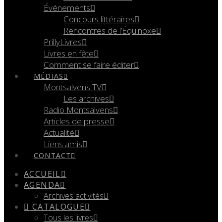
Événements
Concours littéraires
Rencontres de l’Équinoxe
PrillyLivres
Livres en fête
Comment se faire éditer
MÉDIAS
Montsalvens TV
Les archives
Radio Montsalvens
Articles de presse
Actualité
Liens amis
CONTACT
ACCUEIL
AGENDA
Archives activités
CATALOGUE
Tous les livres