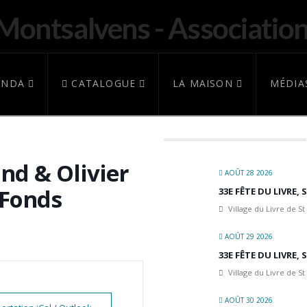
ENDA
CATALOGUE
LA MAISON
MÉDIA
nd & Olivier
AOÛT 28 2026
-Fonds
33E FÊTE DU LIVRE,
Village du Livre de St
AOÛT 29 2026
33E FÊTE DU LIVRE,
Village du Livre de St
AOÛT 30 2026