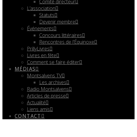
Comité directeur
L’association
Statuts
Devenir membre
Événements
Concours littéraires
Rencontres de l’Équinoxe
PrillyLivres
Livres en fête
Comment se faire éditer
MÉDIAS
Montsalvens TV
Les archives
Radio Montsalvens
Articles de presse
Actualité
Liens amis
CONTACT