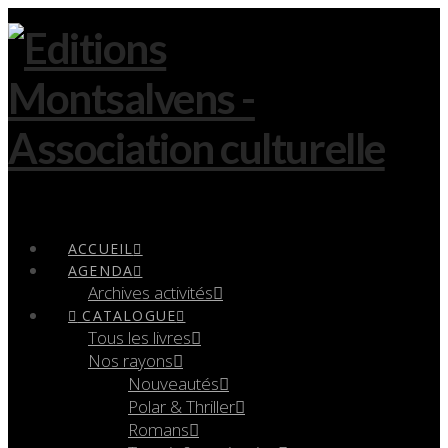
Navigation
ACCUEIL
AGENDA
Archives activités
CATALOGUE
Tous les livres
Nos rayons
Nouveautés
Polar & Thriller
Romans