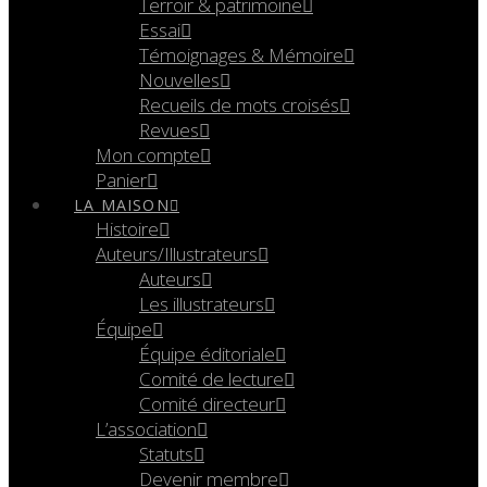
Terroir & patrimoine
Essai
Témoignages & Mémoire
Nouvelles
Recueils de mots croisés
Revues
Mon compte
Panier
LA MAISON
Histoire
Auteurs/Illustrateurs
Auteurs
Les illustrateurs
Équipe
Équipe éditoriale
Comité de lecture
Comité directeur
L’association
Statuts
Devenir membre