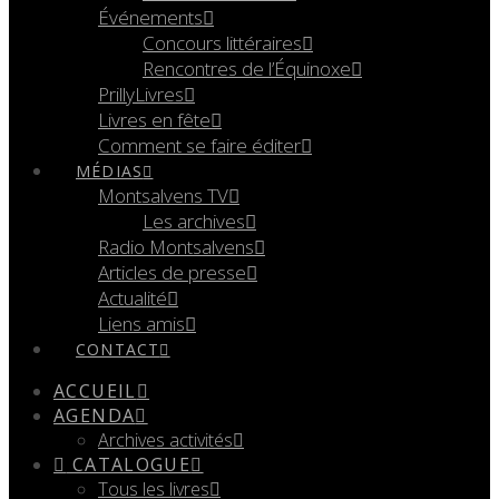
Événements
Concours littéraires
Rencontres de l’Équinoxe
PrillyLivres
Livres en fête
Comment se faire éditer
MÉDIAS
Montsalvens TV
Les archives
Radio Montsalvens
Articles de presse
Actualité
Liens amis
CONTACT
ACCUEIL
AGENDA
Archives activités
CATALOGUE
Tous les livres