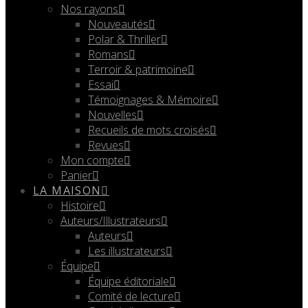
Nos rayons
Nouveautés
Polar & Thriller
Romans
Terroir & patrimoine
Essai
Témoignages & Mémoire
Nouvelles
Recueils de mots croisés
Revues
Mon compte
Panier
LA MAISON
Histoire
Auteurs/Illustrateurs
Auteurs
Les illustrateurs
Équipe
Équipe éditoriale
Comité de lecture