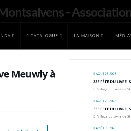
ENDA
CATALOGUE
LA MAISON
MÉDIA
Eve Meuwly à
AOÛT 28 2026
33E FÊTE DU LIVRE,
Village du Livre de St
AOÛT 29 2026
33E FÊTE DU LIVRE,
Village du Livre de St
AOÛT 30 2026