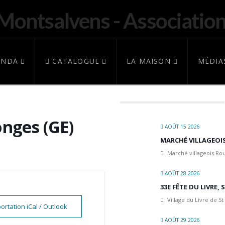
ENDA
CATALOGUE
LA MAISON
MÉDIA
onges (GE)
AOÛT 15 2026
MARCHÉ VILLAGEO
Marché villageois R
AOÛT 28 2026
33E FÊTE DU LIVRE,
Village du Livre de St
ortation iCal / Outlook
AOÛT 29 2026