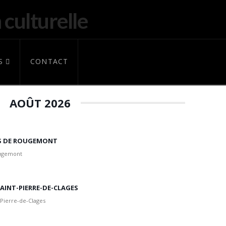
S
CONTACT
AOÛT 2026
IS DE ROUGEMONT
ougemont
 SAINT-PIERRE-DE-CLAGES
 Pierre-de-Clages