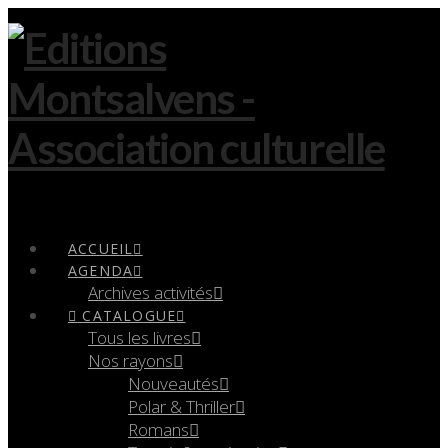
Navigation
ACCUEIL
AGENDA
Archives activités
CATALOGUE
Tous les livres
Nos rayons
Nouveautés
Polar & Thriller
Romans