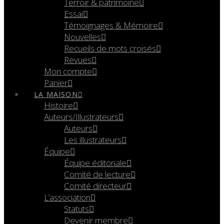
Terroir & patrimoine
Essai
Témoignages & Mémoire
Nouvelles
Recueils de mots croisés
Revues
Mon compte
Panier
LA MAISON
Histoire
Auteurs/Illustrateurs
Auteurs
Les illustrateurs
Équipe
Équipe éditoriale
Comité de lecture
Comité directeur
L’association
Statuts
Devenir membre