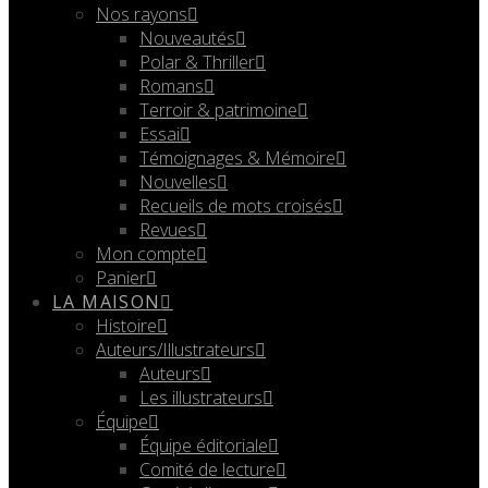
Nos rayons
Nouveautés
Polar & Thriller
Romans
Terroir & patrimoine
Essai
Témoignages & Mémoire
Nouvelles
Recueils de mots croisés
Revues
Mon compte
Panier
LA MAISON
Histoire
Auteurs/Illustrateurs
Auteurs
Les illustrateurs
Équipe
Équipe éditoriale
Comité de lecture