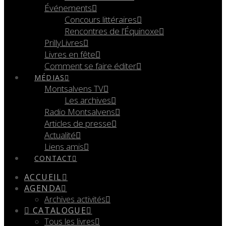
Événements
Concours littéraires
Rencontres de l’Équinoxe
PrillyLivres
Livres en fête
Comment se faire éditer
MÉDIAS
Montsalvens TV
Les archives
Radio Montsalvens
Articles de presse
Actualité
Liens amis
CONTACT
ACCUEIL
AGENDA
Archives activités
CATALOGUE
Tous les livres