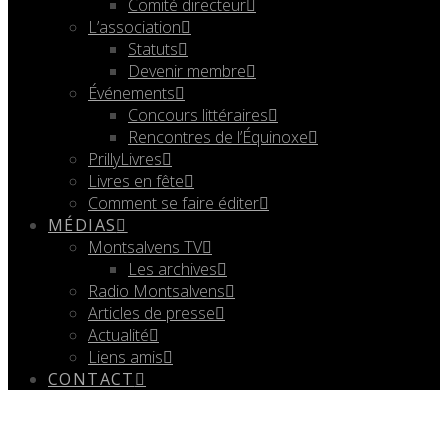
Comité directeur
L’association
Statuts
Devenir membre
Événements
Concours littéraires
Rencontres de l’Équinoxe
PrillyLivres
Livres en fête
Comment se faire éditer
MÉDIAS
Montsalvens TV
Les archives
Radio Montsalvens
Articles de presse
Actualité
Liens amis
CONTACT