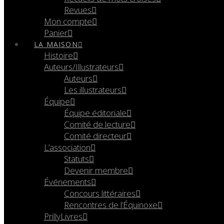
Revues
Mon compte
Panier
LA MAISON
Histoire
Auteurs/Illustrateurs
Auteurs
Les illustrateurs
Équipe
Équipe éditoriale
Comité de lecture
Comité directeur
L’association
Statuts
Devenir membre
Événements
Concours littéraires
Rencontres de l’Équinoxe
PrillyLivres