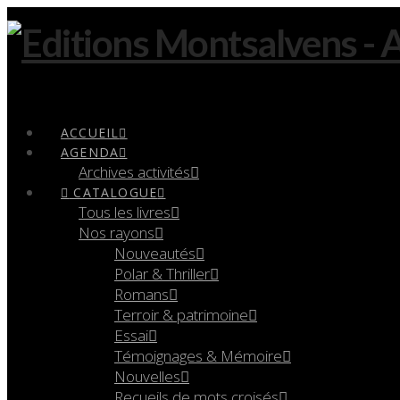
Navigation
ACCUEIL
AGENDA
Archives activités
CATALOGUE
Tous les livres
Nos rayons
Nouveautés
Polar & Thriller
Romans
Terroir & patrimoine
Essai
Témoignages & Mémoire
Nouvelles
Recueils de mots croisés