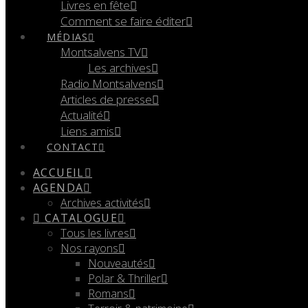
Livres en fête
Comment se faire éditer
MÉDIAS
Montsalvens TV
Les archives
Radio Montsalvens
Articles de presse
Actualité
Liens amis
CONTACT
ACCUEIL
AGENDA
Archives activités
CATALOGUE
Tous les livres
Nos rayons
Nouveautés
Polar & Thriller
Romans