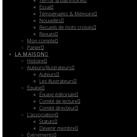
Terroir & patrimoine
Essai
Témoignages & Mémoire
Nouvelles
Recueils de mots croisés
Revues
Mon compte
Panier
LA MAISON
Histoire
Auteurs/Illustrateurs
Auteurs
Les illustrateurs
Équipe
Équipe éditoriale
Comité de lecture
Comité directeur
L’association
Statuts
Devenir membre
Événements