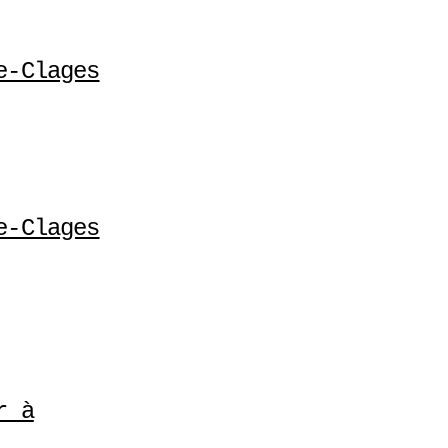
e-Clages
e-Clages
r à