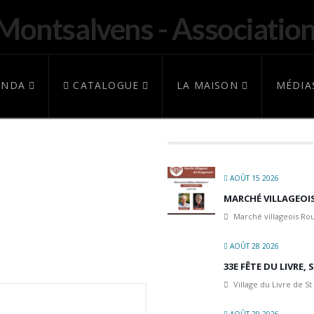
ENDA
CATALOGUE
LA MAISON
MÉDIA
AOÛT 15 2026
MARCHÉ VILLAGEO
Marché villageois R
AOÛT 28 2026
33E FÊTE DU LIVRE,
Village du Livre de St