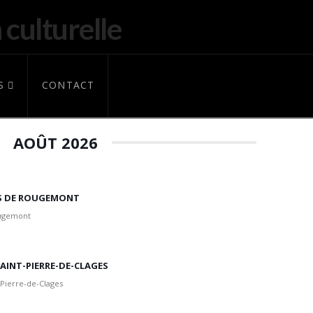
S
CONTACT
AOÛT 2026
IS DE ROUGEMONT
ougemont
 SAINT-PIERRE-DE-CLAGES
 Pierre-de-Clages