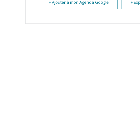
+ Ajouter à mon Agenda Google
+ Exp