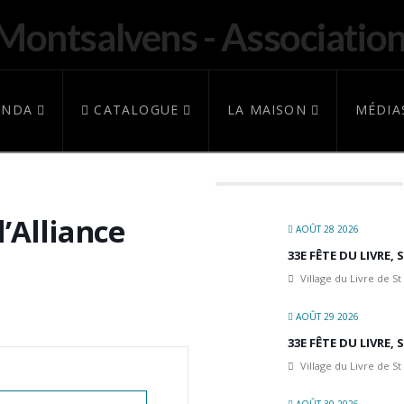
ENDA
CATALOGUE
LA MAISON
MÉDIA
l’Alliance
AOÛT 28 2026
33E FÊTE DU LIVRE,
Village du Livre de St
AOÛT 29 2026
33E FÊTE DU LIVRE,
Village du Livre de St