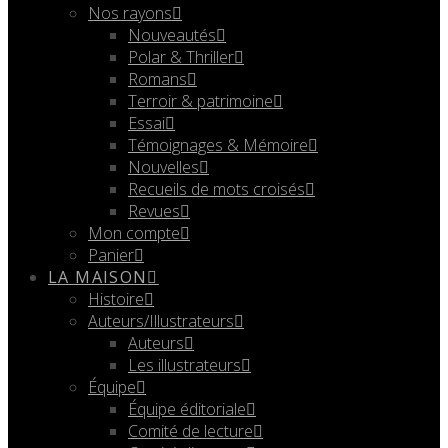
Nos rayons
Nouveautés
Polar & Thriller
Romans
Terroir & patrimoine
Essai
Témoignages & Mémoire
Nouvelles
Recueils de mots croisés
Revues
Mon compte
Panier
LA MAISON
Histoire
Auteurs/Illustrateurs
Auteurs
Les illustrateurs
Équipe
Équipe éditoriale
Comité de lecture