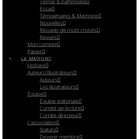
Terroir & patrimoine
Essai
Témoignages & Mémoire
Nouvelles
Recueils de mots croisés
Revues
Mon compte
Panier
LA MAISON
Histoire
Auteurs/Illustrateurs
Auteurs
Les illustrateurs
Équipe
Équipe éditoriale
Comité de lecture
Comité directeur
L’association
Statuts
Devenir membre