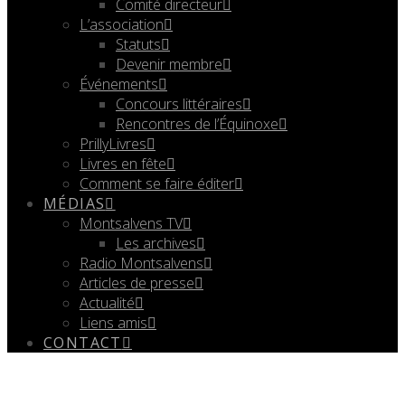
Comité directeur
L’association
Statuts
Devenir membre
Événements
Concours littéraires
Rencontres de l’Équinoxe
PrillyLivres
Livres en fête
Comment se faire éditer
MÉDIAS
Montsalvens TV
Les archives
Radio Montsalvens
Articles de presse
Actualité
Liens amis
CONTACT