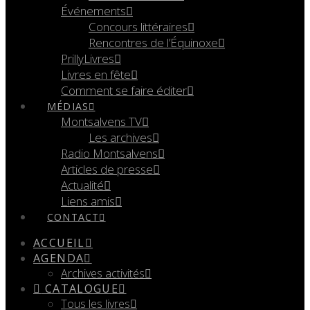
Événements
Concours littéraires
Rencontres de l’Équinoxe
PrillyLivres
Livres en fête
Comment se faire éditer
MÉDIAS
Montsalvens TV
Les archives
Radio Montsalvens
Articles de presse
Actualité
Liens amis
CONTACT
ACCUEIL
AGENDA
Archives activités
CATALOGUE
Tous les livres