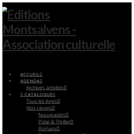
Navigation
ACCUEIL
AGENDA
Archives activités
CATALOGUE
Tous les livres
Nos rayons
Nouveautés
Polar & Thriller
Romans