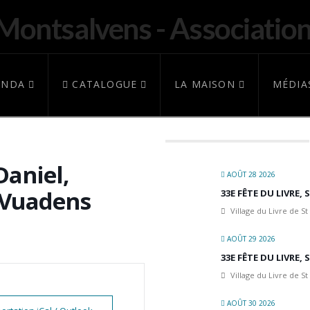
ENDA
CATALOGUE
LA MAISON
MÉDIA
Daniel,
AOÛT 28 2026
 Vuadens
33E FÊTE DU LIVRE,
Village du Livre de St
AOÛT 29 2026
33E FÊTE DU LIVRE,
Village du Livre de St
AOÛT 30 2026