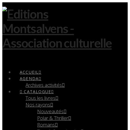
Navigation
ACCUEIL
AGENDA
Archives activités
CATALOGUE
Tous les livres
Nos rayons
Nouveautés
Polar & Thriller
Romans