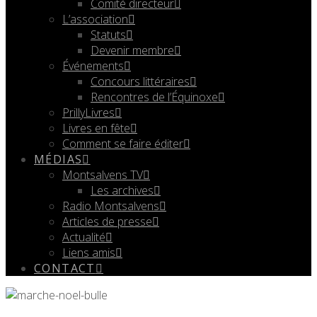
Comité directeur
L’association
Statuts
Devenir membre
Événements
Concours littéraires
Rencontres de l’Équinoxe
PrillyLivres
Livres en fête
Comment se faire éditer
MÉDIAS
Montsalvens TV
Les archives
Radio Montsalvens
Articles de presse
Actualité
Liens amis
CONTACT