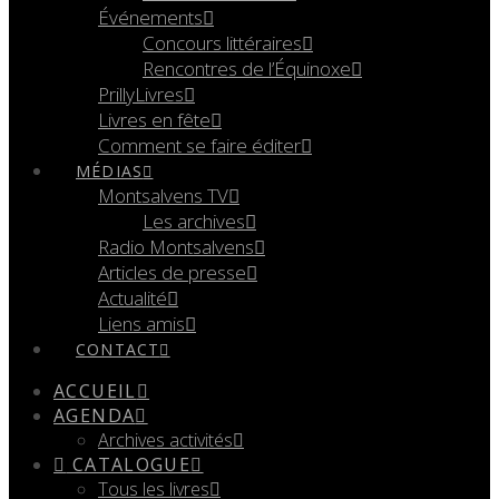
Événements
Concours littéraires
Rencontres de l’Équinoxe
PrillyLivres
Livres en fête
Comment se faire éditer
MÉDIAS
Montsalvens TV
Les archives
Radio Montsalvens
Articles de presse
Actualité
Liens amis
CONTACT
ACCUEIL
AGENDA
Archives activités
CATALOGUE
Tous les livres