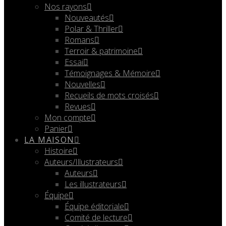
Nos rayons
Nouveautés
Polar & Thriller
Romans
Terroir & patrimoine
Essai
Témoignages & Mémoire
Nouvelles
Recueils de mots croisés
Revues
Mon compte
Panier
LA MAISON
Histoire
Auteurs/Illustrateurs
Auteurs
Les illustrateurs
Équipe
Équipe éditoriale
Comité de lecture