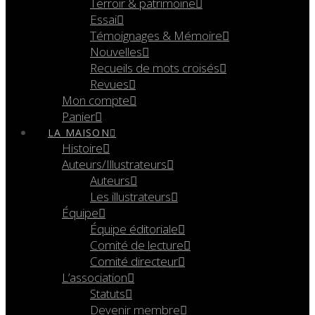
Terroir & patrimoine
Essai
Témoignages & Mémoire
Nouvelles
Recueils de mots croisés
Revues
Mon compte
Panier
LA MAISON
Histoire
Auteurs/Illustrateurs
Auteurs
Les illustrateurs
Équipe
Équipe éditoriale
Comité de lecture
Comité directeur
L’association
Statuts
Devenir membre