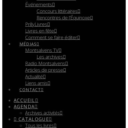
Événements
Concours littéraires
Rencontres de l’Équinoxe
PrillyLivres
Livres en fête
Comment se faire éditer
MÉDIAS
Montsalvens TV
Les archives
Radio Montsalvens
Articles de presse
Actualité
Liens amis
CONTACT
ACCUEIL
AGENDA
Archives activités
CATALOGUE
Tous les livres