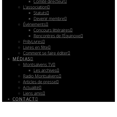
Comité directeur
L’association
Statuts
Devenir membre
Événements
Concours littéraires
Rencontres de l’Équinoxe
PrillyLivres
Livres en fête
Comment se faire éditer
MÉDIAS
Montsalvens TV
Les archives
Radio Montsalvens
Articles de presse
Actualité
Liens amis
CONTACT