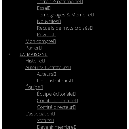
Terroir & patrimoine
Essai
Témoignages & Mémoire
Nouvelles
Recueils de mots croisés
Revues
Mon compte
Panier
LA MAISON
Histoire
Auteurs/Illustrateurs
Auteurs
Les illustrateurs
Équipe
Équipe éditoriale
Comité de lecture
Comité directeur
L’association
Statuts
Devenir membre