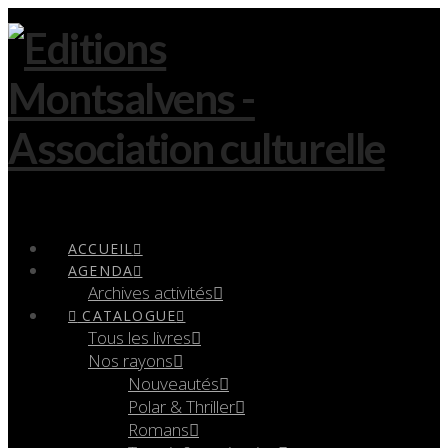
Navigation
ACCUEIL
AGENDA
Archives activités
CATALOGUE
Tous les livres
Nos rayons
Nouveautés
Polar & Thriller
Romans