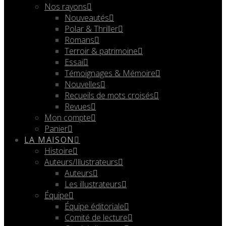
Nos rayons
Nouveautés
Polar & Thriller
Romans
Terroir & patrimoine
Essai
Témoignages & Mémoire
Nouvelles
Recueils de mots croisés
Revues
Mon compte
Panier
LA MAISON
Histoire
Auteurs/Illustrateurs
Auteurs
Les illustrateurs
Équipe
Équipe éditoriale
Comité de lecture