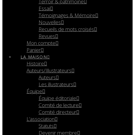
Terroir & patrimoine
Essai
Témoignages & Mémoire
Nouvelles
Recueils de mots croisés
Revues
Mon compte
Panier
LA MAISON
Histoire
Auteurs/Illustrateurs
Auteurs
Les illustrateurs
Équipe
Équipe éditoriale
Comité de lecture
Comité directeur
L’association
Statuts
Devenir membre