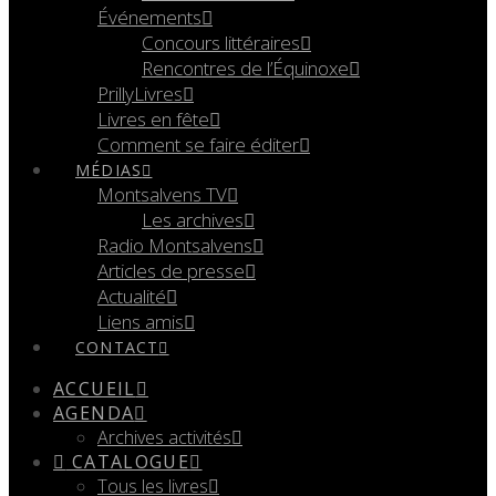
Événements
Concours littéraires
Rencontres de l’Équinoxe
PrillyLivres
Livres en fête
Comment se faire éditer
MÉDIAS
Montsalvens TV
Les archives
Radio Montsalvens
Articles de presse
Actualité
Liens amis
CONTACT
ACCUEIL
AGENDA
Archives activités
CATALOGUE
Tous les livres