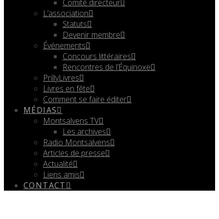
Comité directeur
L’association
Statuts
Devenir membre
Événements
Concours littéraires
Rencontres de l’Équinoxe
PrillyLivres
Livres en fête
Comment se faire éditer
MÉDIAS
Montsalvens TV
Les archives
Radio Montsalvens
Articles de presse
Actualité
Liens amis
CONTACT