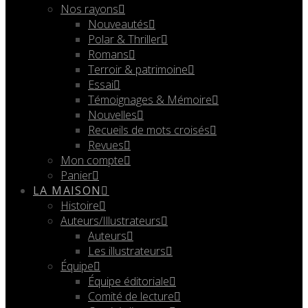
Nos rayons
Nouveautés
Polar & Thriller
Romans
Terroir & patrimoine
Essai
Témoignages & Mémoire
Nouvelles
Recueils de mots croisés
Revues
Mon compte
Panier
LA MAISON
Histoire
Auteurs/Illustrateurs
Auteurs
Les illustrateurs
Équipe
Équipe éditoriale
Comité de lecture