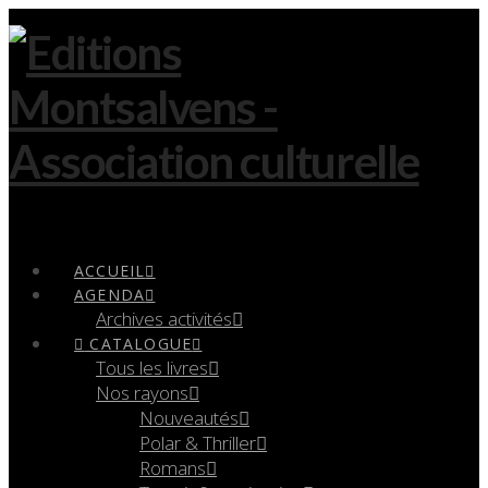
Navigation
ACCUEIL
AGENDA
Archives activités
CATALOGUE
Tous les livres
Nos rayons
Nouveautés
Polar & Thriller
Romans