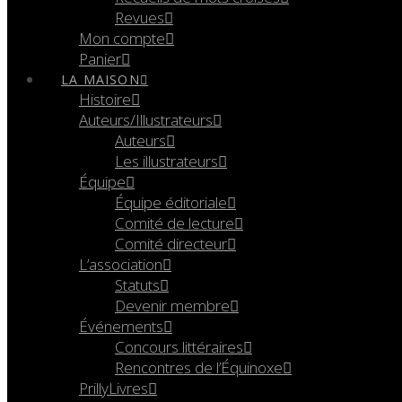
Revues
Mon compte
Panier
LA MAISON
Histoire
Auteurs/Illustrateurs
Auteurs
Les illustrateurs
Équipe
Équipe éditoriale
Comité de lecture
Comité directeur
L’association
Statuts
Devenir membre
Événements
Concours littéraires
Rencontres de l’Équinoxe
PrillyLivres