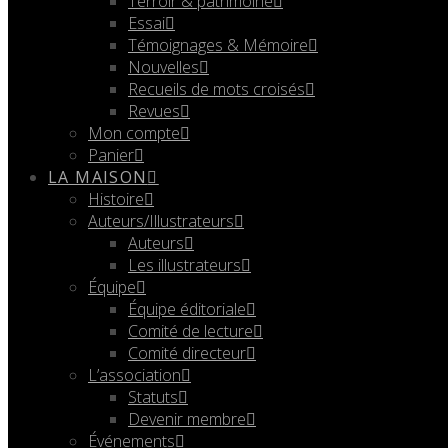
Terroir & patrimoine
Essai
Témoignages & Mémoire
Nouvelles
Recueils de mots croisés
Revues
Mon compte
Panier
LA MAISON
Histoire
Auteurs/Illustrateurs
Auteurs
Les illustrateurs
Équipe
Équipe éditoriale
Comité de lecture
Comité directeur
L’association
Statuts
Devenir membre
Événements