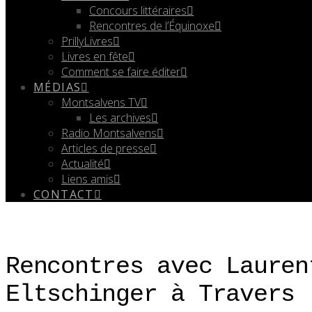
Concours littéraires
Rencontres de l’Équinoxe
PrillyLivres
Livres en fête
Comment se faire éditer
MÉDIAS
Montsalvens TV
Les archives
Radio Montsalvens
Articles de presse
Actualité
Liens amis
CONTACT
Rencontres avec Lauren
Eltschinger à Travers 