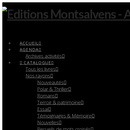
Navigation
ACCUEIL
AGENDA
Archives activités
CATALOGUE
Tous les livres
Nos rayons
Nouveautés
Polar & Thriller
Romans
Terroir & patrimoine
Essai
Témoignages & Mémoire
Nouvelles
Recueils de mots croisés