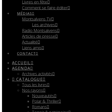
Livres en fête
Comment se faire éditer
MÉDIAS
Montsalvens TV
Les archives
Radio Montsalvens
Articles de presse
Actualité
Liens amis
CONTACT
ACCUEIL
AGENDA
Archives activités
CATALOGUE
Tous les livres
Nos rayons
Nouveautés
Polar & Thriller
Romans